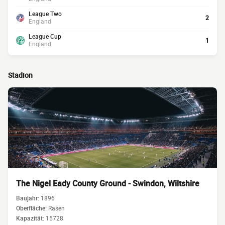
League Two
2
England
League Cup
1
England
Stadion
The Nigel Eady County Ground - Swindon, Wiltshire
Baujahr:
1896
Oberfläche:
Rasen
Kapazität:
15728