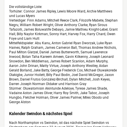
Die vollständige Liste:
Torhüter: Connor James Ripley, Lewis Moore Ward, Archie Matthews
und Lucas Myers
Verteidiger: Finn Adams, Mitchell Reece Clark, Filozofe Mabete, Stephan
Negru, William Robert Wright, Oliver Anthony Clarke, Ryan Sirous
Tafazolli, James Boluwatife Debayo, Jamie Mathieu Knight-Lebel, Grant
Hall, Billy Naylor Kirkman, Sonny Hart, Harvey Fox, Harry Chard, Owen
Foye und Liam Hutt
Mittelfeldspieler: Abu Kanu, Anton Gabriel Ryan Dworzak, Luke Ryan
Haines, Ralph Graham, James Cameron Ball, Thomas Andrew Nichols,
Paul Milton Glatzel, Daniel James Butterworth, Samuel Lawrence
Inwood, Botan Taha Kareem Ameen, Gavin Kilkenny, Joseph Leonard
Snowdon, Ben Middlemas, James Robert Scanlon, Adam Murphy,
Aaron John Drinan, Matty Virtue, Joseph Anthony Westley, Aidan
Gerald Borland, Jake Batty, George Frederick Cox, Michael Oluwakorede
Olakigbe, Junior Hoilett, Billy Paul Bodin, Joel David McGregor, Jaxon
Brown, Daniel Frutos González-Birchall, Dylan Mitchell, Josh Keyes,
Darren Joseph Norman Oldaker und Harrison Gray
Stürmer: Oluwatomisin Akintunde Adeloye, Tyrese James Shade,
Vadaine Aston James Oliver, Harry Roy Smith, Jake Tabor, Joseph
Hungbo, Fletcher Holman, Oliver James Palmer, Miles Obodo und
George Alston
Kalender Swindon & nächstes Spiel
Nach Northampton vs Swindon, ist das nächste Spiel Swindon vs