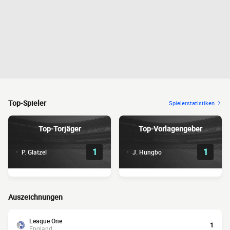
Top-Spieler
Spielerstatistiken
Top-Torjäger
Top-Vorlagengeber
1
1
P. Glatzel
J. Hungbo
Auszeichnungen
League One
1
England