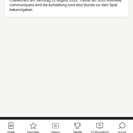
Cheltenham am Samstag 22 August 2026. Trainer Ian Scott Holloway
communiquera wird die Aufstellung rund eine Stunde vor dem Spiel
bekanntgeben.
Spiele
Favoriten
Videos
Tabelle
TV-Programm
Suche