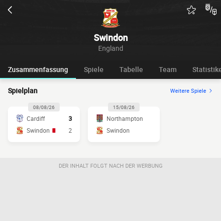
Swindon
England
Zusammenfassung
Spiele
Tabelle
Team
Statistik
Spielplan
Weitere Spiele
08/08/26
15/08/26
Cardiff
3
Northampton
Swindon
2
Swindon
DER INHALT FOLGT NACH DER WERBUNG