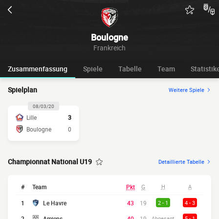
Boulogne
Frankreich
Zusammenfassung
Spiele
Tabelle
Team
Statistik
Spielplan
Weitere Spiele
08/03/20
Lille
3
Boulogne
0
Championnat National U19
Detaillierte Tabelle
#
Team
Pkt
G
H
A
1
Le Havre
43
19
2 - 1
4 - 3
2
Amiens
40
19
Abgesagt
5 - 1