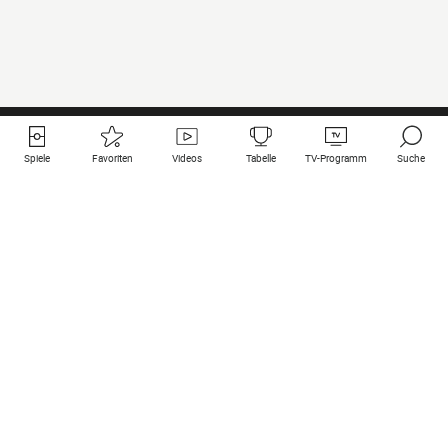
Spiele
Favoriten
Videos
Tabelle
TV-Programm
Suche
Nützliche Links
Klubs auf une
Alle Spiele
PSG
Live-Spiele
Bayern Munich
vergangene Resultate
Real Madrid
Kommende Spiele
Inter
Spiel im Stream
Juventus
Kontakt
Manchester City
Rechtliche Hinweise
Manchester United
Liverpool