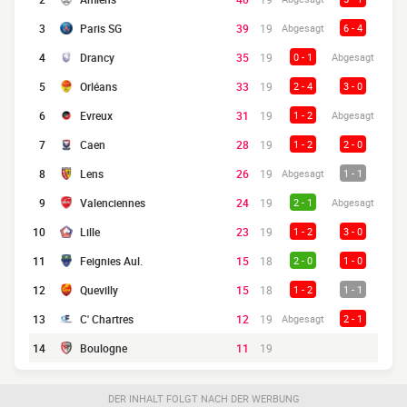
3
Paris SG
39
19
Abgesagt
6 - 4
4
Drancy
35
19
0 - 1
Abgesagt
5
Orléans
33
19
2 - 4
3 - 0
6
Evreux
31
19
1 - 2
Abgesagt
7
Caen
28
19
1 - 2
2 - 0
8
Lens
26
19
Abgesagt
1 - 1
9
Valenciennes
24
19
2 - 1
Abgesagt
10
Lille
23
19
1 - 2
3 - 0
11
Feignies Aul.
15
18
2 - 0
1 - 0
12
Quevilly
15
18
1 - 2
1 - 1
13
C' Chartres
12
19
Abgesagt
2 - 1
14
Boulogne
11
19
DER INHALT FOLGT NACH DER WERBUNG