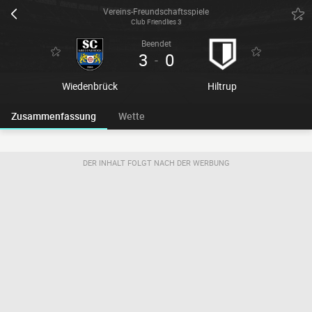
Vereins-Freundschaftsspiele
Club Friendlies 3
Beendet
3
0
-
Wiedenbrück
Hiltrup
Zusammenfassung
Wette
DER INHALT FOLGT NACH DER WERBUNG