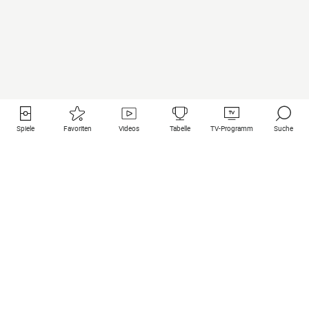
Spiele
Favoriten
Videos
Tabelle
TV-Programm
Suche
Nützliche Links
Klubs auf une
Alle Spiele
PSG
Live-Spiele
Bayern Munich
vergangene Resultate
Real Madrid
Kommende Spiele
Inter