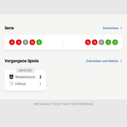
Serie
Statistiken
N
N
F
N
S
N
N
F
S
S
Vergangene Spiele
Statistiken und Wetten
09/07/25
Wiedenbrück
2
Hiltrup
1
DER INHALT FOLGT NACH DER WERBUNG