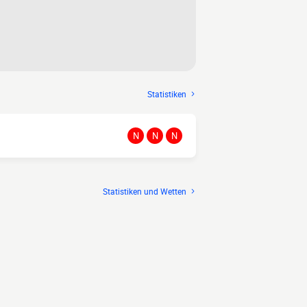
Statistiken
N
N
N
Statistiken und Wetten