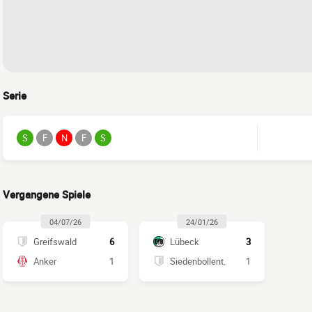
Serie
S
F
N
F
S
Vergangene Spiele
04/07/26
24/01/26
Greifswald
6
Lübeck
3
Anker
1
Siedenbollent.
1