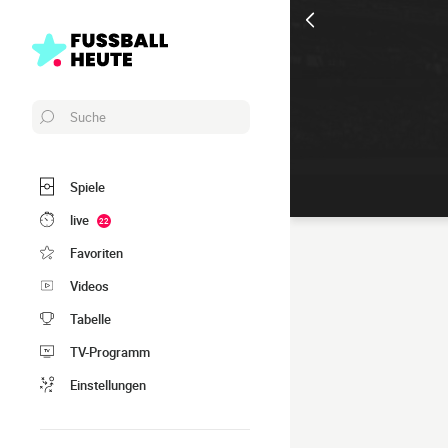
Suche
Spiele
live
22
Favoriten
Videos
Tabelle
TV-Programm
Einstellungen