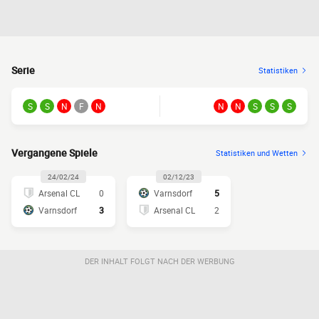
Serie
Statistiken
S
S
N
F
N
N
N
S
S
S
Vergangene Spiele
Statistiken und Wetten
24/02/24
02/12/23
Arsenal CL
0
Varnsdorf
5
Varnsdorf
3
Arsenal CL
2
DER INHALT FOLGT NACH DER WERBUNG