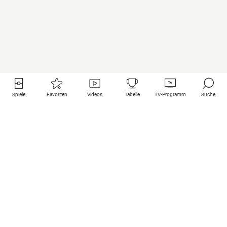
Spiele
Favoriten
Videos
Tabelle
TV-Programm
Suche
Nützliche Links
Klubs auf une
Alle Spiele
PSG
Live-Spiele
Bayern Munich
vergangene Resultate
Real Madrid
Kommende Spiele
Inter