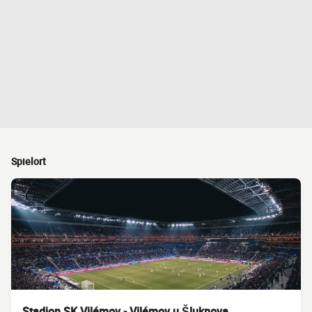
Spielort
Stadion SK Vilémov - Vilémov u Šluknova