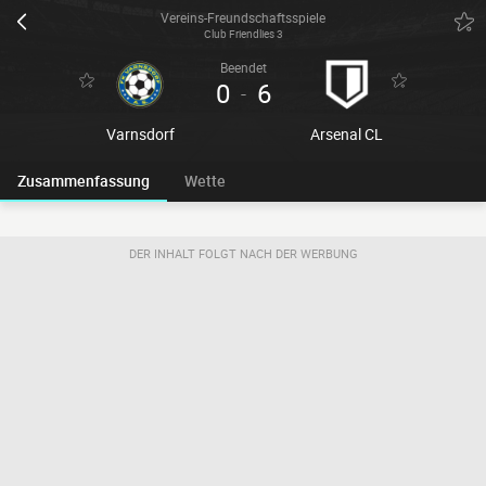
Vereins-Freundschaftsspiele
Club Friendlies 3
Beendet
0
6
-
Varnsdorf
Arsenal CL
Zusammenfassung
Wette
DER INHALT FOLGT NACH DER WERBUNG