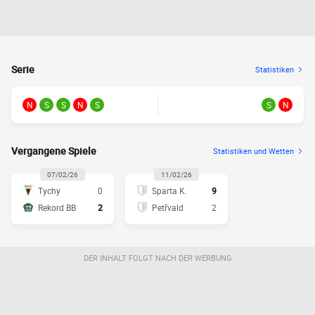
Serie
Statistiken
N
S
S
N
S
S
N
Vergangene Spiele
Statistiken und Wetten
07/02/26
11/02/26
Tychy
0
Sparta K.
9
Rekord BB
2
Petřvald
2
DER INHALT FOLGT NACH DER WERBUNG