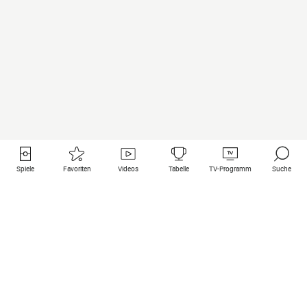
Spiele
Favoriten
Videos
Tabelle
TV-Programm
Suche
Nützliche Links
Klubs auf une
Alle Spiele
PSG