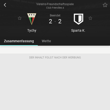
Vereins-Freundschaftsspiele
Club Friendlies 4
Beendet
2
2
-
Tychy
Sparta K.
Zusammenfassung
Wette
DER INHALT FOLGT NACH DER WERBUNG