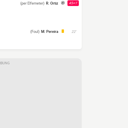
(per Elfemeter)
R. Ortiz
45+1'
(Foul)
M. Pereira
22'
RBUNG