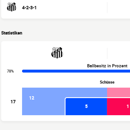
4-2-3-1
Statistiken
Ballbesitz in Prozent
78%
Schüsse
12
17
5
1