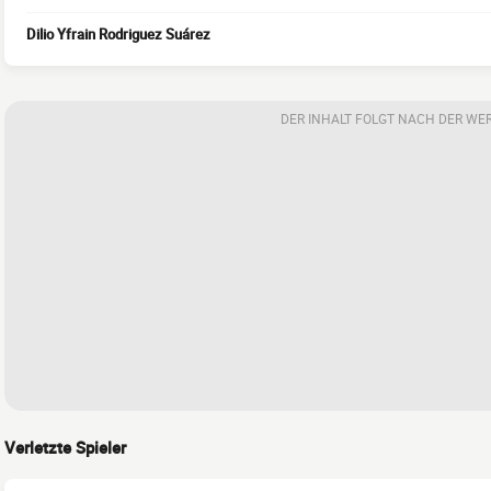
Dilio Yfrain Rodriguez Suárez
DER INHALT FOLGT NACH DER WE
Verletzte Spieler