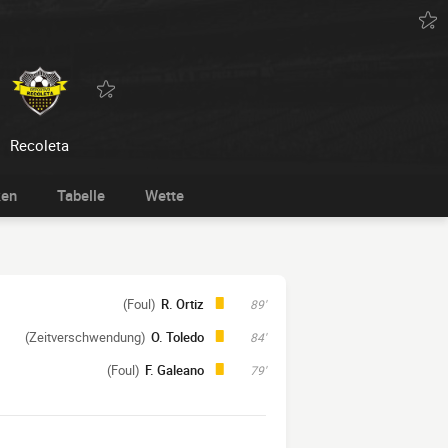
Recoleta
ken
Tabelle
Wette
(Foul)
R. Ortiz
89'
(Zeitverschwendung)
O. Toledo
84'
(Foul)
F. Galeano
79'