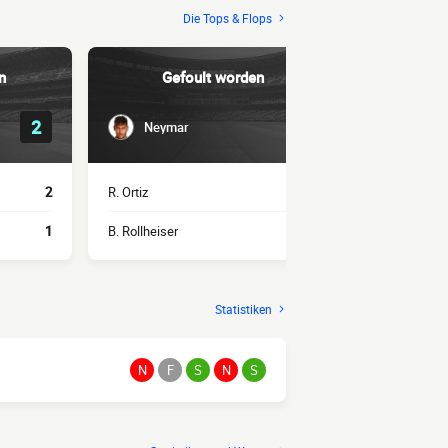
Die Tops & Flops
n
Gefoult worden
2
5
Neymar
Gusta
2
R. Ortiz
3
G. Escobar
1
B. Rollheiser
2
R. Domíngue
Statistiken
N
F
S
N
S