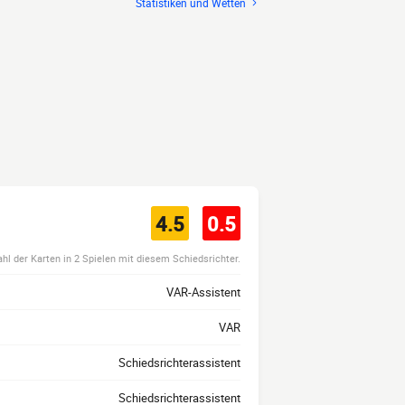
Statistiken und Wetten
4.5
0.5
hl der Karten in 2 Spielen mit diesem Schiedsrichter.
VAR-Assistent
VAR
Schiedsrichterassistent
Schiedsrichterassistent