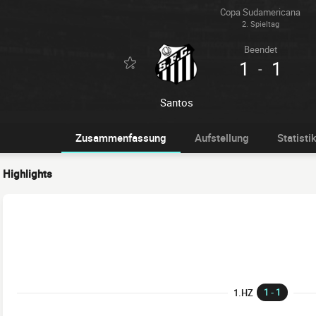
Copa Sudamericana
2. Spieltag
Beendet
1
1
-
Santos
Zusammenfassung
Aufstellung
Statisti
Highlights
1 - 1
1.HZ