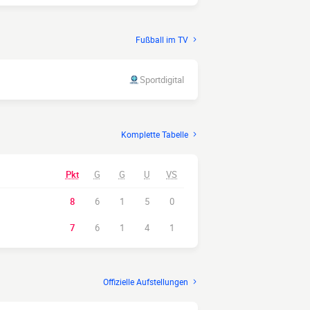
Fußball im TV
Sportdigital
Komplette Tabelle
Pkt
G
G
U
VS
8
6
1
5
0
7
6
1
4
1
Offizielle Aufstellungen