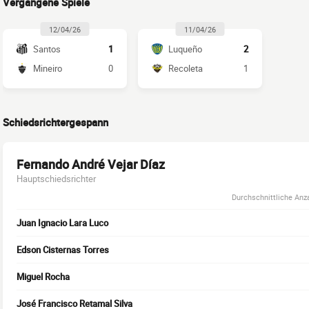
Vergangene Spiele
12/04/26
11/04/26
Santos
1
Luqueño
2
Mineiro
0
Recoleta
1
Schiedsrichtergespann
Fernando André Vejar Díaz
Hauptschiedsrichter
Durchschnittliche Anza
Juan Ignacio Lara Luco
Edson Cisternas Torres
Miguel Rocha
José Francisco Retamal Silva