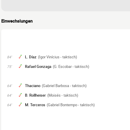
Einwechslungen
L. Díaz
(Igor Vinícius - taktisch)
84'
Rafael Gonzaga
(G. Escobar - taktisch)
75'
Thaciano
(Gabriel Barbosa - taktisch)
64'
B. Rollheiser
(Moisés - taktisch)
64'
M. Terceros
(Gabriel Bontempo - taktisch)
64'