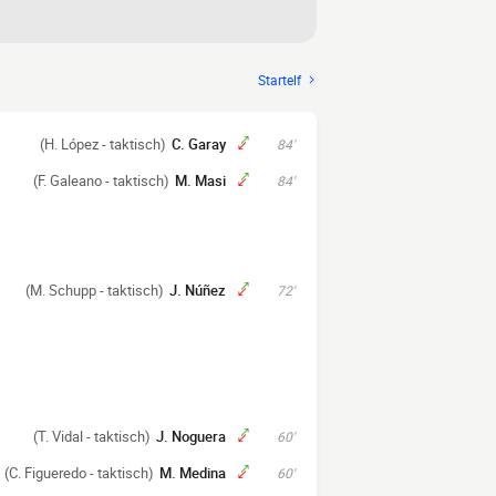
Startelf
(H. López - taktisch)
C. Garay
84'
(F. Galeano - taktisch)
M. Masi
84'
(M. Schupp - taktisch)
J. Núñez
72'
(T. Vidal - taktisch)
J. Noguera
60'
(C. Figueredo - taktisch)
M. Medina
60'