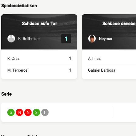
Spielerstatistiken
Schüsse aufs Tor
Schüsse danebe
1
B. Rollheiser
Neymar
R. Ortiz
1
A. Frías
M. Terceros
1
Gabriel Barbosa
Serie
S
N
N
S
F