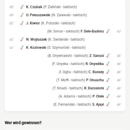
K. Czubak
(P. Zieliński - taktisch)
89'
O. Pietuszewski
(N. Zalewski - taktisch)
89'
J. Kiwior
(K. Potulski - taktisch)
82'
(M. Simon - taktisch)
F. Dele-Bashiru
63'
N. Wojtuszek
(K. Świderski - taktisch)
62'
K. Kozłowski
(S. Szymański - taktisch)
62'
(B. Onyemaechi - taktisch)
Z. Sanusi
46'
(F. Onyeka - taktisch)
R. Onyedika
46'
(I. Ogbu - taktisch)
C. Bassey
46'
(T. Moffi - taktisch)
P. Onuachu
46'
(T. Nnadi - taktisch)
R. Durosinmi
46'
(A. Adams - taktisch)
P. Otele
46'
(E. Fernandez - taktisch)
S. Ajayi
46'
Wer wird gewinnen?