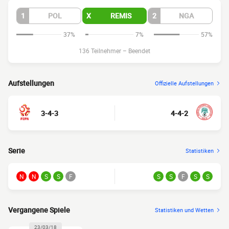
1
POL
X
REMIS
2
NGA
37%
7%
57%
136 Teilnehmer
–
Beendet
Aufstellungen
Offizielle Aufstellungen
3-4-3
4-4-2
Serie
Statistiken
N
N
S
S
F
S
S
F
S
S
Vergangene Spiele
Statistiken und Wetten
23/03/18