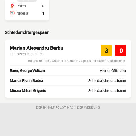
Polen
0
Nigeria
1
Schiedsrichtergespann
Marian Alexandru Barbu
3
0
Hauptschiedsrichter
Durchschnittliche Anzahl der Karten in 2 Spielen mit diesem Schiedsrichter.
Rareș George Vidican
Vierter Offizieller
Marius Florin Badea
Schiedsrichterassistent
Mircea Mihail Grigoriu
Schiedsrichterassistent
DER INHALT FOLGT NACH DER WERBUNG