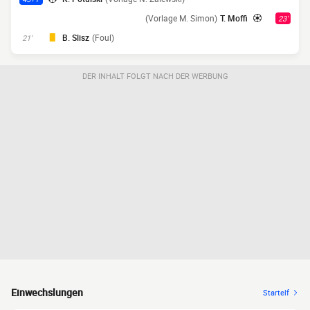
(Vorlage M. Simon)
T. Moffi
23'
B. Slisz
(Foul)
21'
DER INHALT FOLGT NACH DER WERBUNG
Einwechslungen
Startelf