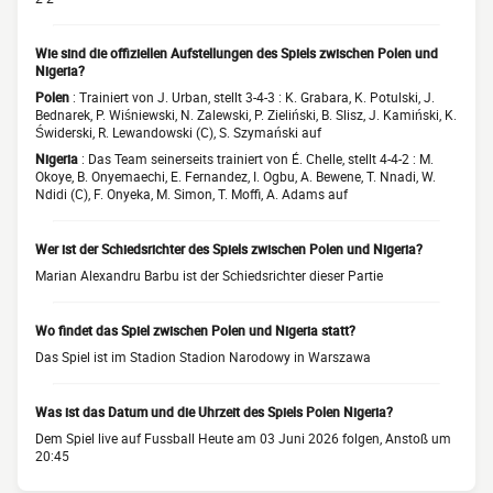
Wie sind die offiziellen Aufstellungen des Spiels zwischen Polen und
Nigeria?
Polen
: Trainiert von J. Urban, stellt 3-4-3 : K. Grabara, K. Potulski, J.
Bednarek, P. Wiśniewski, N. Zalewski, P. Zieliński, B. Slisz, J. Kamiński, K.
Świderski, R. Lewandowski (C), S. Szymański auf
Nigeria
: Das Team seinerseits trainiert von É. Chelle, stellt 4-4-2 : M.
Okoye, B. Onyemaechi, E. Fernandez, I. Ogbu, A. Bewene, T. Nnadi, W.
Ndidi (C), F. Onyeka, M. Simon, T. Moffi, A. Adams auf
Wer ist der Schiedsrichter des Spiels zwischen Polen und Nigeria?
Marian Alexandru Barbu ist der Schiedsrichter dieser Partie
Wo findet das Spiel zwischen Polen und Nigeria statt?
Das Spiel ist im Stadion Stadion Narodowy in Warszawa
Was ist das Datum und die Uhrzeit des Spiels Polen Nigeria?
Dem Spiel live auf Fussball Heute am 03 Juni 2026 folgen, Anstoß um
20:45