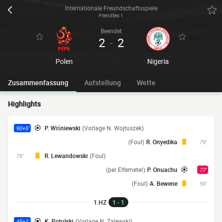
Internationale Freundschaftsspiele
Friendlies 1
Beendet
2
2
-
Polen
Nigeria
Zusammenfassung
Aufstellung
Wette
Highlights
P. Wiśniewski
(Vorlage N. Wojtuszek)
90+5'
(Foul)
R. Onyedika
79'
R. Lewandowski
(Foul)
79'
(per Elfemeter)
P. Onuachu
77'
(Foul)
A. Bewene
59'
1.HZ
1 - 1
K. Potulski
(Vorlage N. Zalewski)
45+1'