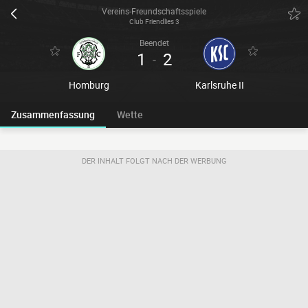
Vereins-Freundschaftsspiele
Club Friendlies 3
Beendet
1
2
-
Homburg
Karlsruhe II
Zusammenfassung
Wette
DER INHALT FOLGT NACH DER WERBUNG