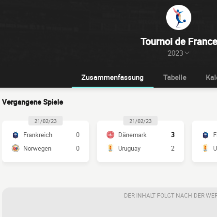
Tournoi de Franc
2023
Zusammenfassung
Tabelle
Kal
Vergangene Spiele
21/02/23
21/02/23
Frankreich
0
Dänemark
3
F
Norwegen
0
Uruguay
2
U
DER INHALT FOLGT NACH DER WE