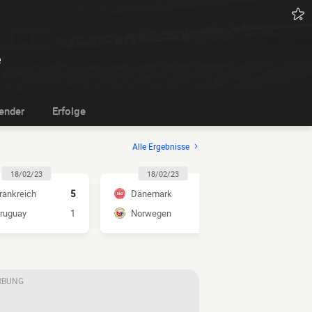
e
ender
Erfolge
Alle Ergebnisse
18/02/23
18/02/23
15/02/2
rankreich
5
Dänemark
2
Frankreich
ruguay
1
Norwegen
0
Dänemark
RBUNG