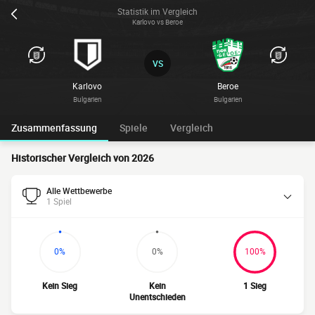
Statistik im Vergleich
Karlovo vs Beroe
VS
Karlovo
Beroe
Bulgarien
Bulgarien
Zusammenfassung
Spiele
Vergleich
Historischer Vergleich von 2026
Alle Wettbewerbe
1 Spiel
0%
0%
100%
Kein Sieg
Kein
1 Sieg
Unentschieden