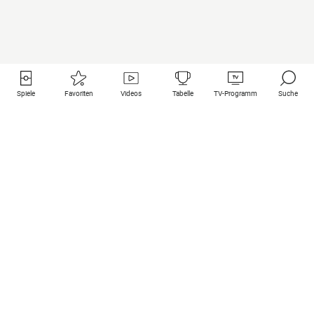
Spiele
Favoriten
Videos
Tabelle
TV-Programm
Suche
Nützliche Links
Klubs auf une
Alle Spiele
PSG
Live-Spiele
Bayern Munich
vergangene Resultate
Real Madrid
Kommende Spiele
Inter
Spiel im Stream
Juventus
Kontakt
Manchester City
Rechtliche Hinweise
Manchester United
Liverpool