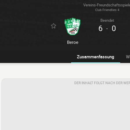
Vereins-Freundschaftsspiel
Club Friendlies 4
Beendet
6
0
-
Beroe
Zusammenfassung
W
DER INHALT FOLGT NACH DER WE