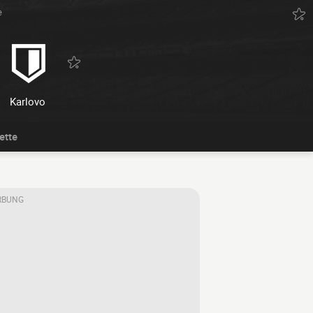
e
Karlovo
ette
RBUNG