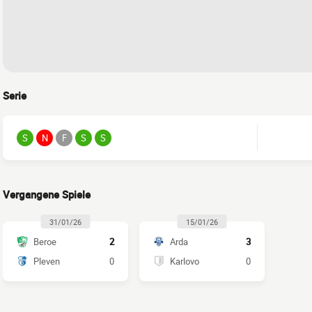
Serie
S
N
F
S
S
Vergangene Spiele
31/01/26
15/01/26
Beroe
2
Arda
3
Pleven
0
Karlovo
0