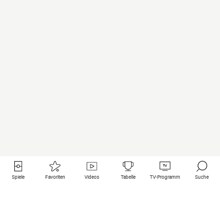
Spiele
Favoriten
Videos
Tabelle
TV-Programm
Suche
Nützliche Links
Klubs auf une