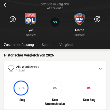
Statistik im Vergleich
Lyon vs Mâcon
VS
Lyon
Mâcon
Frankreich
Frankreich
Zusammenfassung
Spiele
Vergleich
Historischer Vergleich von 2026
Alle Wettbewerbe
1 Spiel
100%
0%
0%
1 Sieg
Kein
Kein Sieg
Unentschieden