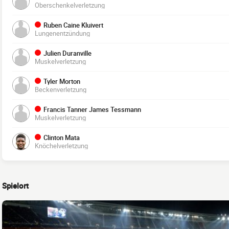
Oberschenkelverletzung
Ruben Caine Kluivert
Lungenentzündung
Julien Duranville
Muskelverletzung
Tyler Morton
Beckenverletzung
Francis Tanner James Tessmann
Muskelverletzung
Clinton Mata
Knöchelverletzung
Spielort