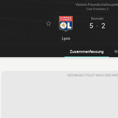
Vereins-Freundschaftsspiel
Club Friendlies 3
Beendet
5
2
-
Lyon
Zusammenfassung
W
DER INHALT FOLGT NACH DER WE