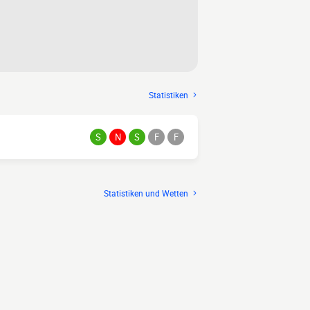
Statistiken
S
N
S
F
F
Statistiken und Wetten