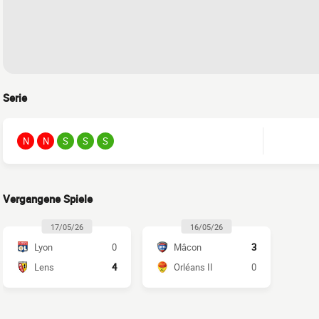
Serie
N
N
S
S
S
Vergangene Spiele
17/05/26
16/05/26
Lyon
0
Mâcon
3
Lens
4
Orléans II
0