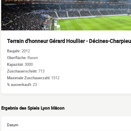
Terrain d'honneur Gérard Houllier - Décines-Charpieu
Baujahr:
2012
Oberfläche:
Rasen
Kapazität:
3000
Zuschauerschnitt:
713
Maximale Zuschauerzahl:
1512
% ausverkauft:
23
Ergebnis des Spiels Lyon Mâcon
Datum