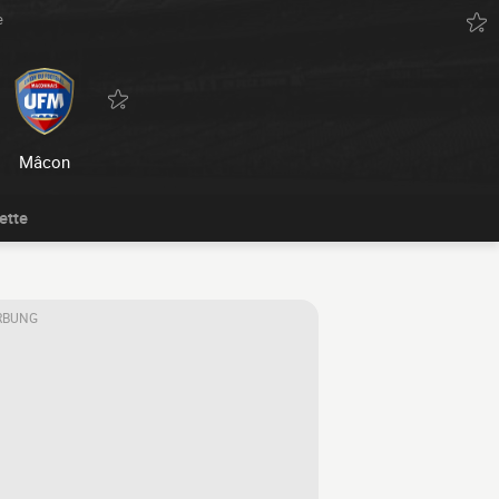
e
Mâcon
ette
RBUNG