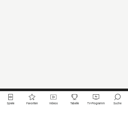
Spiele
Favoriten
Videos
Tabelle
TV-Programm
Suche
Nützliche Links
Klubs auf une
Alle Spiele
PSG