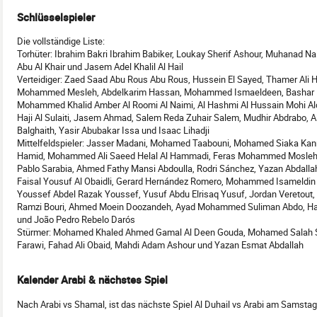
Schlüsselspieler
Die vollständige Liste:
Torhüter: Ibrahim Bakri Ibrahim Babiker, Loukay Sherif Ashour, Muhanad
Abu Al Khair und Jasem Adel Khalil Al Hail
Verteidiger: Zaed Saad Abu Rous Abu Rous, Hussein El Sayed, Thamer Ali 
Mohammed Mesleh, Abdelkarim Hassan, Mohammed Ismaeldeen, Bashar Bil
Mohammed Khalid Amber Al Roomi Al Naimi, Al Hashmi Al Hussain Mohi Al
Haji Al Sulaiti, Jasem Ahmad, Salem Reda Zuhair Salem, Mudhir Abdrabo, Ale
Balghaith, Yasir Abubakar Issa und Isaac Lihadji
Mittelfeldspieler: Jasser Madani, Mohamed Taabouni, Mohamed Siaka Kan
Hamid, Mohammed Ali Saeed Helal Al Hammadi, Feras Mohammed Mosleh, 
Pablo Sarabia, Ahmed Fathy Mansi Abdoulla, Rodri Sánchez, Yazan Abdalla
Faisal Yousuf Al Obaidli, Gerard Hernández Romero, Mohammed Isameldi
Youssef Abdel Razak Youssef, Yusuf Abdu Elrisaq Yusuf, Jordan Veretout,
Ramzi Bouri, Ahmed Moein Doozandeh, Ayad Mohammed Suliman Abdo, Ha
und João Pedro Rebelo Darós
Stürmer: Mohamed Khaled Ahmed Gamal Al Deen Gouda, Mohamed Salah 
Farawi, Fahad Ali Obaid, Mahdi Adam Ashour und Yazan Esmat Abdallah
Kalender Arabi & nächstes Spiel
Nach Arabi vs Shamal, ist das nächste Spiel Al Duhail vs Arabi am Samsta