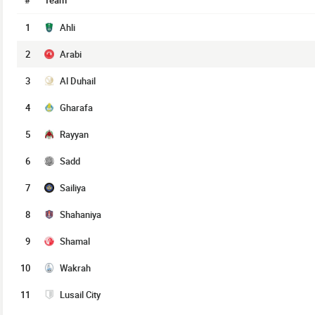
#
Team
1
Ahli
2
Arabi
3
Al Duhail
4
Gharafa
5
Rayyan
6
Sadd
7
Sailiya
8
Shahaniya
9
Shamal
10
Wakrah
11
Lusail City