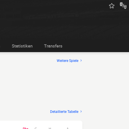
m
Statistiken
Transfers
Weitere Spiele
Detaillierte Tabelle
H
A