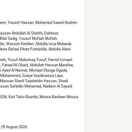
 Naiem, Yousef Hassan, Mohamed Saeed Ibrahim
Hassan Abdullah Al Shehhi, Dahboor
al Sadig, Yousuf Muftah Muftah,
din, Wassim Keddari, Abdulla Issa Mobarak
xis Rafael Pérez Fontanilla, Abdulla Alawi
neh, Yusuf Abdurisag Yusuf, Hamid Ismaeil
Fahad Ali Obaid, Abdullah Hassan Marafee,
h Ayed Al Naimat, Michael Olunga Ogada,
n Mohammed, Gueye Seydinaissa Laye,
 Marwan Sherif Salaheldin Hassan, Shadi
ssan Safeldin Mohamad, Nadiem Al Sayadi
SDN, Karl Toko-Ekambi, Mousa Basheer Mousa
g 29 August 2026.