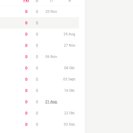
Pkt
G
0
0
20 Nov.
0
0
0
0
29 Aug.
0
0
27 Nov.
0
0
06 Nov.
0
0
08 Okt.
0
0
03 Sept.
0
0
16 Okt.
0
0
21 Aug.
0
0
22 Okt.
0
0
03 Dez.