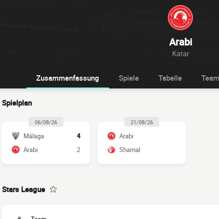
Arabi
Katar
Zusammenfassung
Spiele
Tabelle
Tea
Spielplan
06/08/26
21/08/26
Málaga
4
Arabi
Arabi
2
Shamal
Stars League