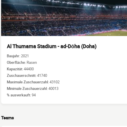
Al Thumama Stadium - ad-Dōha (Doha)
Baujahr:
2021
Oberfläche:
Rasen
Kapazität:
44400
Zuschauerschnitt:
41740
Maximale Zuschauerzahl:
43102
Minimale Zuschauerzahl:
40013
% ausverkauft:
94
Teams