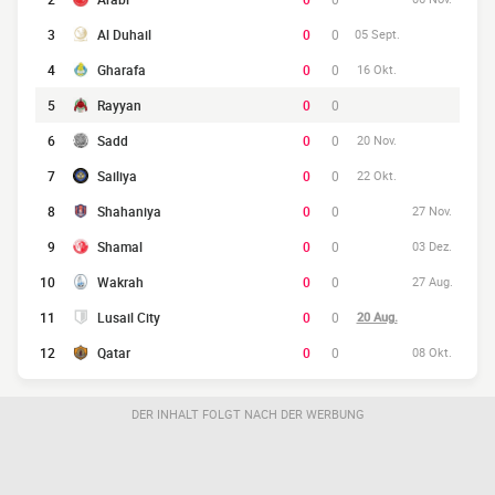
3
Al Duhail
0
0
05 Sept.
4
Gharafa
0
0
16 Okt.
5
Rayyan
0
0
6
Sadd
0
0
20 Nov.
7
Sailiya
0
0
22 Okt.
8
Shahaniya
0
0
27 Nov.
9
Shamal
0
0
03 Dez.
10
Wakrah
0
0
27 Aug.
11
Lusail City
0
0
20 Aug.
12
Qatar
0
0
08 Okt.
DER INHALT FOLGT NACH DER WERBUNG