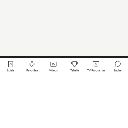
Spiele
Favoriten
Videos
Tabelle
TV-Programm
Suche
Nützliche Links
Klubs auf une
Alle Spiele
PSG
Live-Spiele
Bayern Munich
vergangene Resultate
Real Madrid
Kommende Spiele
Inter
Spiel im Stream
Juventus
Kontakt
Manchester City
Rechtliche Hinweise
Manchester United