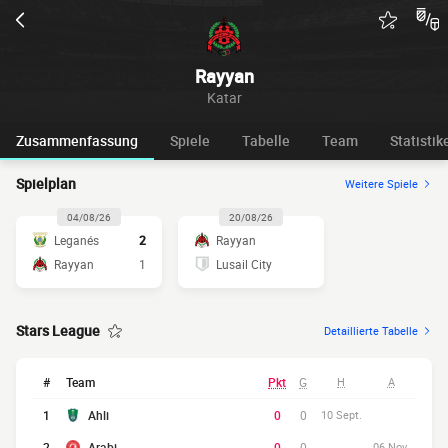
Rayyan
Katar
Zusammenfassung
Spiele
Tabelle
Team
Statistik
Spielplan
Weitere Spiele
04/08/26
20/08/26
Leganés
2
Rayyan
Rayyan
1
Lusail City
Stars League
Detaillierte Tabelle
#
Team
Pkt
G
H
A
1
Ahli
0
0
10 Sept.
2
Arabi
0
0
06 Nov.