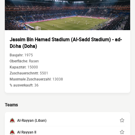
Jassim Bin Hamad Stadium (Al-Sadd Stadium) - ad-
Dōha (Doha)
Baujahr:
1975
Oberfläche:
Rasen
Kapazität:
15000
Zuschauerschnitt:
5501
Maximale Zuschauerzahl:
13038
% ausverkauft:
36
Teams
Al-Rayyan (Liban)
Al Rayyan II