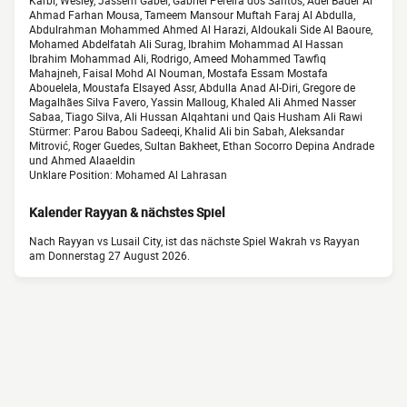
Karbi, Wesley, Jassem Gaber, Gabriel Pereira dos Santos, Adel Bader Al
Ahmad Farhan Mousa, Tameem Mansour Muftah Faraj Al Abdulla,
Abdulrahman Mohammed Ahmed Al Harazi, Aldoukali Side Al Baoure,
Mohamed Abdelfatah Ali Surag, Ibrahim Mohammad Al Hassan
Ibrahim Mohammad Ali, Rodrigo, Ameed Mohammed Tawfiq
Mahajneh, Faisal Mohd Al Nouman, Mostafa Essam Mostafa
Abouelela, Moustafa Elsayed Assr, Abdulla Anad Al-Diri, Gregore de
Magalhães Silva Favero, Yassin Malloug, Khaled Ali Ahmed Nasser
Sabaa, Tiago Silva, Ali Hussan Alqahtani und Qais Husham Ali Rawi
Stürmer: Parou Babou Sadeeqi, Khalid Ali bin Sabah, Aleksandar
Mitrović, Roger Guedes, Sultan Bakheet, Ethan Socorro Depina Andrade
und Ahmed Alaaeldin
Unklare Position: Mohamed Al Lahrasan
Kalender Rayyan & nächstes Spiel
Nach Rayyan vs Lusail City, ist das nächste Spiel Wakrah vs Rayyan
am Donnerstag 27 August 2026.