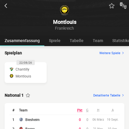
Montlouis
Frankreich
Zusammenfassung
Spiele
Tabelle
Team
Statistik
Spielplan
Weitere Spiele
22/08/26
Chantilly
Montlouis
National 1
Detaillierte Tabelle
#
Team
Pkt
G
H
A
1
Biesheim
0
0
06 März
19 Sept.
2
Borgo
0
0
21 Nov.
10 Apr.