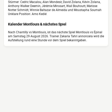
Stürmer: Cedric Macalou, Alan Mondesir, David Zolana, Kévin Zolana,
Anthony Walker Deemin, Jérémie Minssart, Wail Bouhoutt, Matisse
Notter Schmidt, Winnie Baltazar de Almeida und Moustapha Soumah
Unklare Position: Arno Kedié
Kalender Montlouis & nächstes Spiel
Nach Chantilly vs Montlouis, ist das nächste Spiel Montlouis vs Épinal
am Samstag 29 August 2026. Trainer Zakaria Tahri annoncera wird die
Aufstellung rund eine Stunde vor dem Spiel bekanntgeben.