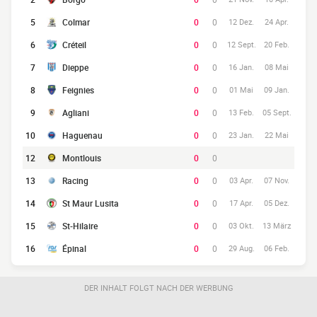
5
Colmar
0
0
12 Dez.
24 Apr.
6
Créteil
0
0
12 Sept.
20 Feb.
7
Dieppe
0
0
16 Jan.
08 Mai
8
Feignies
0
0
01 Mai
09 Jan.
9
Agliani
0
0
13 Feb.
05 Sept.
10
Haguenau
0
0
23 Jan.
22 Mai
12
Montlouis
0
0
13
Racing
0
0
03 Apr.
07 Nov.
14
St Maur Lusita
0
0
17 Apr.
05 Dez.
15
St-Hilaire
0
0
03 Okt.
13 März
16
Épinal
0
0
29 Aug.
06 Feb.
DER INHALT FOLGT NACH DER WERBUNG