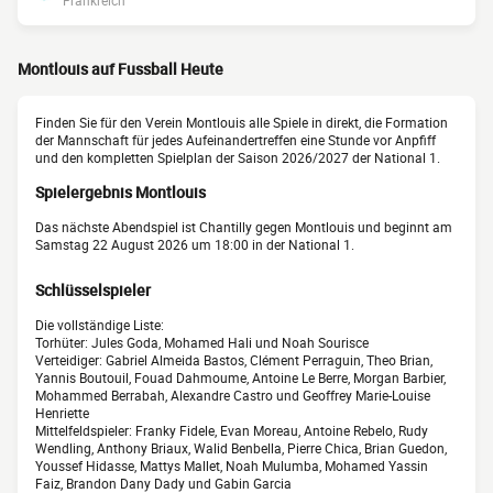
Frankreich
Montlouis auf Fussball Heute
Finden Sie für den Verein Montlouis alle Spiele in direkt, die Formation
der Mannschaft für jedes Aufeinandertreffen eine Stunde vor Anpfiff
und den kompletten Spielplan der Saison 2026/2027 der National 1.
Spielergebnis Montlouis
Das nächste Abendspiel ist Chantilly gegen Montlouis und beginnt am
Samstag 22 August 2026 um 18:00 in der National 1.
Schlüsselspieler
Die vollständige Liste:
Torhüter: Jules Goda, Mohamed Hali und Noah Sourisce
Verteidiger: Gabriel Almeida Bastos, Clément Perraguin, Theo Brian,
Yannis Boutouil, Fouad Dahmoume, Antoine Le Berre, Morgan Barbier,
Mohammed Berrabah, Alexandre Castro und Geoffrey Marie-Louise
Henriette
Mittelfeldspieler: Franky Fidele, Evan Moreau, Antoine Rebelo, Rudy
Wendling, Anthony Briaux, Walid Benbella, Pierre Chica, Brian Guedon,
Youssef Hidasse, Mattys Mallet, Noah Mulumba, Mohamed Yassin
Faiz, Brandon Dany Dady und Gabin Garcia