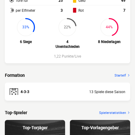
Tore für
25
Gelb
49
per Elfmeter
3
Rot
7
33%
22%
44%
6 Siege
4
8 Niederlagen
Unentschieden
1,22 Punkte/Live
Formation
Startelf
4-3-3
13 Spiele diese Saison
Top-Spieler
Spielerstatistiken
Top-Torjäger
Top-Vorlagengeber