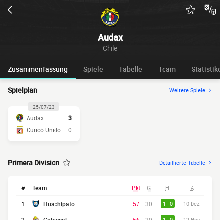
Audax
Chile
Zusammenfassung
Spiele
Tabelle
Team
Statistik
Spielplan
Weitere Spiele
25/07/23
Audax
3
Curicó Unido
0
Primera Division
Detaillierte Tabelle
#
Team
Pkt
G
H
A
1
Huachipato
57
30
1 - 0
10 Dez.
2
Cobresal
56
30
1 - 0
12 Nov.