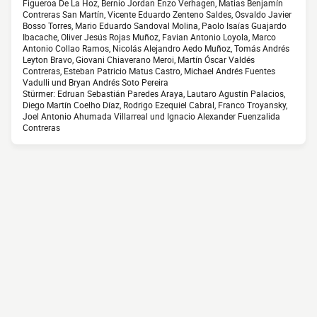
Figueroa De La Hoz, Bernio Jordan Enzo Verhagen, Matias Benjamín
Contreras San Martín, Vicente Eduardo Zenteno Saldes, Osvaldo Javier
Bosso Torres, Mario Eduardo Sandoval Molina, Paolo Isaías Guajardo
Ibacache, Oliver Jesús Rojas Muñoz, Favian Antonio Loyola, Marco
Antonio Collao Ramos, Nicolás Alejandro Aedo Muñoz, Tomás Andrés
Leyton Bravo, Giovani Chiaverano Meroi, Martín Óscar Valdés
Contreras, Esteban Patricio Matus Castro, Michael Andrés Fuentes
Vadulli und Bryan Andrés Soto Pereira
Stürmer: Edruan Sebastián Paredes Araya, Lautaro Agustín Palacios,
Diego Martín Coelho Díaz, Rodrigo Ezequiel Cabral, Franco Troyansky,
Joel Antonio Ahumada Villarreal und Ignacio Alexander Fuenzalida
Contreras