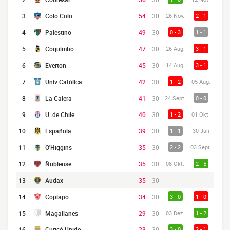
3
Colo Colo
54
30
26 Nov.
2 - 1
4
Palestino
49
30
0 - 3
1 - 1
5
Coquimbo
47
30
26 Aug.
3 - 1
6
Everton
45
30
14 Aug.
3 - 1
7
Univ Católica
42
30
1 - 2
05 Aug.
8
La Calera
41
30
24 Sept.
0 - 0
9
U. de Chile
40
30
1 - 2
01 Okt.
10
Española
39
30
1 - 1
30 Juli
11
O'Higgins
35
30
2 - 2
03 Sept.
12
Ñublense
35
30
08 Okt.
2 - 5
13
Audax
35
30
14
Copiapó
34
30
3 - 0
1 - 0
15
Magallanes
29
30
03 Dez.
1 - 2
16
Curicó Unido
23
30
3 - 0
2 - 1