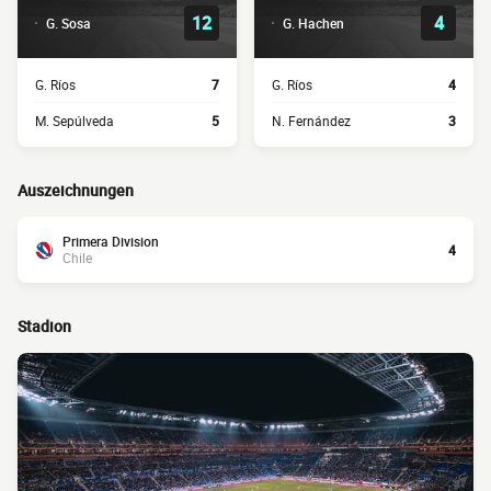
12
4
G. Sosa
G. Hachen
G. Ríos
7
G. Ríos
4
M. Sepúlveda
5
N. Fernández
3
Auszeichnungen
Primera Division
4
Chile
Stadion