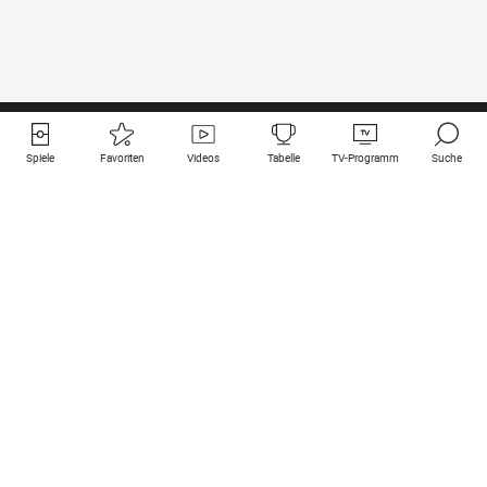
Spiele
Favoriten
Videos
Tabelle
TV-Programm
Suche
Nützliche Links
Klubs auf une
Alle Spiele
PSG
Live-Spiele
Bayern Munich
vergangene Resultate
Real Madrid
Kommende Spiele
Inter
Spiel im Stream
Juventus
Kontakt
Manchester City
Rechtliche Hinweise
Manchester United
Liverpool