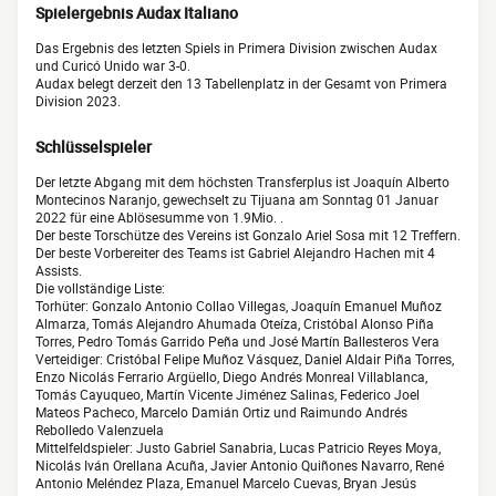
Spielergebnis Audax Italiano
Das Ergebnis des letzten Spiels in Primera Division zwischen Audax
und Curicó Unido war 3-0.
Audax belegt derzeit den 13 Tabellenplatz in der Gesamt von Primera
Division 2023.
Schlüsselspieler
Der letzte Abgang mit dem höchsten Transferplus ist Joaquín Alberto
Montecinos Naranjo, gewechselt zu Tijuana am Sonntag 01 Januar
2022 für eine Ablösesumme von 1.9Mio. .
Der beste Torschütze des Vereins ist Gonzalo Ariel Sosa mit 12 Treffern.
Der beste Vorbereiter des Teams ist Gabriel Alejandro Hachen mit 4
Assists.
Die vollständige Liste:
Torhüter: Gonzalo Antonio Collao Villegas, Joaquín Emanuel Muñoz
Almarza, Tomás Alejandro Ahumada Oteíza, Cristóbal Alonso Piña
Torres, Pedro Tomás Garrido Peña und José Martín Ballesteros Vera
Verteidiger: Cristóbal Felipe Muñoz Vásquez, Daniel Aldair Piña Torres,
Enzo Nicolás Ferrario Argüello, Diego Andrés Monreal Villablanca,
Tomás Cayuqueo, Martín Vicente Jiménez Salinas, Federico Joel
Mateos Pacheco, Marcelo Damián Ortiz und Raimundo Andrés
Rebolledo Valenzuela
Mittelfeldspieler: Justo Gabriel Sanabria, Lucas Patricio Reyes Moya,
Nicolás Iván Orellana Acuña, Javier Antonio Quiñones Navarro, René
Antonio Meléndez Plaza, Emanuel Marcelo Cuevas, Bryan Jesús