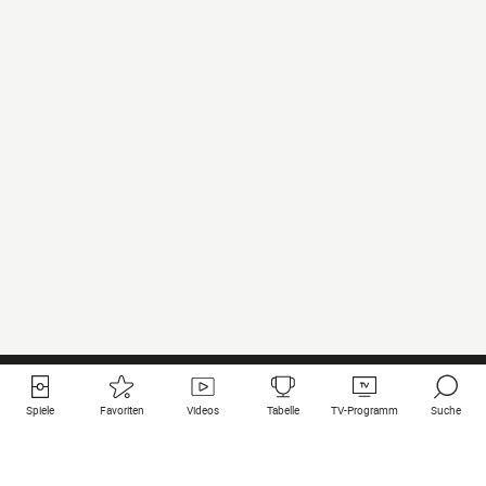
Spiele
Favoriten
Videos
Tabelle
TV-Programm
Suche
Nützliche Links
Klubs auf une
Alle Spiele
PSG