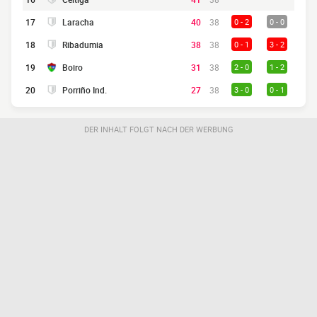
17
Laracha
40
38
0 - 2
0 - 0
18
Ribadumia
38
38
0 - 1
3 - 2
19
Boiro
31
38
2 - 0
1 - 2
20
Porriño Ind.
27
38
3 - 0
0 - 1
DER INHALT FOLGT NACH DER WERBUNG