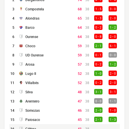
3
Compostela
68
38
1 - 5
3 - 0
4
Alondras
65
38
1 - 3
2 - 0
5
Barco
64
38
0 - 2
1 - 2
6
Ourense
64
38
0 - 8
2 - 0
7
Choco
59
38
2 - 1
6 - 1
8
UD Ourense
59
38
0 - 1
0 - 0
9
Arosa
57
38
0 - 2
1 - 2
10
Lugo II
52
38
1 - 0
2 - 0
11
Villalbés
52
38
0 - 2
2 - 0
12
Silva
48
38
3 - 1
3 - 1
13
Arenteiro
47
38
0 - 0
1 - 1
14
Somozas
46
38
2 - 0
1 - 0
15
Paiosaco
45
38
2 - 1
1 - 3
16
Céltiga
41
38