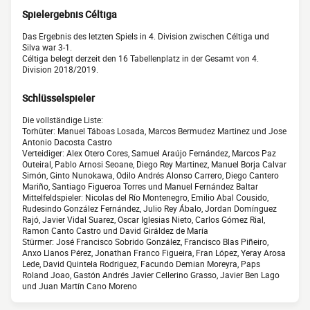
Spielergebnis Céltiga
Das Ergebnis des letzten Spiels in 4. Division zwischen Céltiga und
Silva war 3-1.
Céltiga belegt derzeit den 16 Tabellenplatz in der Gesamt von 4.
Division 2018/2019.
Schlüsselspieler
Die vollständige Liste:
Torhüter: Manuel Táboas Losada, Marcos Bermudez Martinez und Jose
Antonio Dacosta Castro
Verteidiger: Alex Otero Cores, Samuel Araújo Fernández, Marcos Paz
Outeiral, Pablo Arnosi Seoane, Diego Rey Martinez, Manuel Borja Calvar
Simón, Ginto Nunokawa, Odilo Andrés Alonso Carrero, Diego Cantero
Mariño, Santiago Figueroa Torres und Manuel Fernández Baltar
Mittelfeldspieler: Nicolas del Río Montenegro, Emilio Abal Cousido,
Rudesindo González Fernández, Julio Rey Ábalo, Jordan Domínguez
Rajó, Javier Vidal Suarez, Oscar Iglesias Nieto, Carlos Gómez Rial,
Ramon Canto Castro und David Giráldez de María
Stürmer: José Francisco Sobrido González, Francisco Blas Piñeiro,
Anxo Llanos Pérez, Jonathan Franco Figueira, Fran López, Yeray Arosa
Lede, David Quintela Rodriguez, Facundo Demian Moreyra, Paps
Roland Joao, Gastón Andrés Javier Cellerino Grasso, Javier Ben Lago
und Juan Martín Cano Moreno