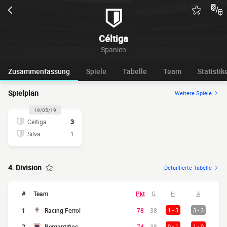
Céltiga
Spanien
Zusammenfassung
Spiele
Tabelle
Team
Statistik
Spielplan
Weitere Spiele
19/05/19
Céltiga
3
Silva
1
4. Division
Detaillierte Tabelle
#
Team
Pkt
G
H
A
1
Racing Ferrol
78
38
1 - 3
3 - 3
2
Bergantiños
74
38
0 - 1
1 - 0