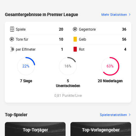
Gesamtergebnisse in Premier League
Mehr Statistiken
Spiele
20
Gegentore
36
Tore für
10
Gelb
56
per Elfmeter
1
Rot
4
22%
16%
63%
7 Siege
5
20 Niederlagen
Unentschieden
0,81 Punkte/Live
Top-Spieler
Spielerstatistiken
Top-Torjäger
Top-Vorlagengeber