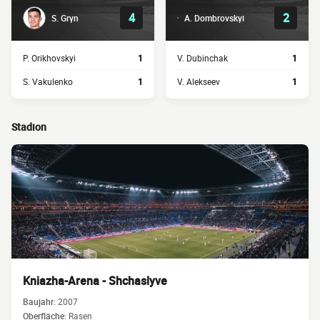
4
2
S. Gryn
A. Dombrovskyi
P. Orikhovskyi
1
V. Dubinchak
1
S. Vakulenko
1
V. Alekseev
1
Stadion
Kniazha-Arena - Shchaslyve
Baujahr:
2007
Oberfläche:
Rasen