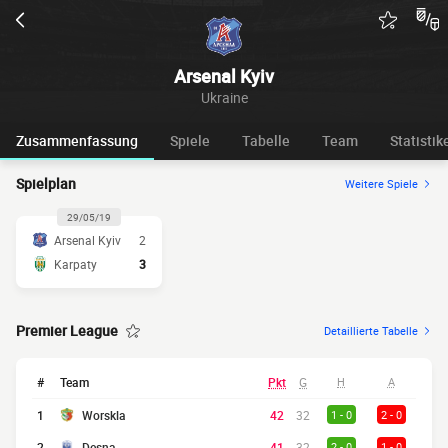
Arsenal Kyiv
Ukraine
Zusammenfassung
Spiele
Tabelle
Team
Statistik
Spielplan
Weitere Spiele
29/05/19
Arsenal Kyiv
2
Karpaty
3
Premier League
Detaillierte Tabelle
#
Team
Pkt
G
H
A
1
Worskla
42
32
1 - 0
2 - 0
2
Desna
41
32
2 - 0
1 - 0