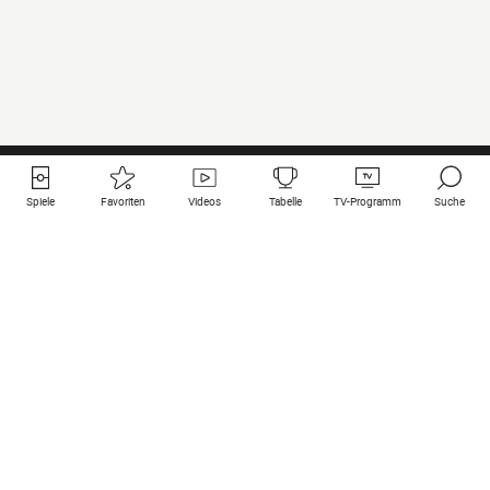
Spiele
Favoriten
Videos
Tabelle
TV-Programm
Suche
Nützliche Links
Klubs auf une
Alle Spiele
PSG
Live-Spiele
Bayern Munich
vergangene Resultate
Real Madrid
Kommende Spiele
Inter
Spiel im Stream
Juventus
Kontakt
Manchester City
Rechtliche Hinweise
Manchester United
Liverpool