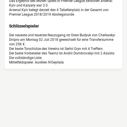
Das Ergebnis des letzten Spiels in Premier League zwischen Arsenal
Kyiv und Karpaty war 2-3.
Arsenal Kyiv belegt derzeit den 6 Tabellenplatz in der Gesamt von
Premier League 2018/2019 Abstiegsrunde.
Schlüsselspieler
Der neueste und teuerste Neuzugang ist Orest Budyuk von Cherkaskyi
Dnipro am Montag 02 Juli 2018 gewechselt für eine Transfersumme
von 25K €.
Der beste Torschütze des Vereins ist Serhii Gryn mit 4 Treffern.
Der beste Vorbereiter des Teams ist Andrii Dombrovskyi mit 2 Assists.
Die vollständige Liste:
Mittelfeldspieler: Aurélien N'Geyitala