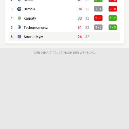
3
Olimpik
34
32
1 - 1
2 - 0
4
Karpaty
33
32
2 - 3
1 - 2
5
Tschornomorez
31
32
3 - 3
1 - 3
6
Arsenal Kyiv
26
32
DER INHALT FOLGT NACH DER WERBUNG