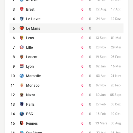
3
Brest
0
0
22 Aug.
17 Apr.
4
Le Havre
0
0
24 Apr.
12 Dez.
5
Le Mans
0
0
6
Lens
0
0
13 Sept.
01 Mai
7
Lille
0
0
28 Nov.
29 Mai
8
Lorient
0
0
19 Sept.
06 Feb.
9
Lyon
0
0
02 Jan.
16 Mai
10
Marseille
0
0
03 Apr.
21 Nov.
11
Monaco
0
0
07 Nov.
20 Feb.
12
Nizza
0
0
30 Jan.
05 Sept.
13
Paris
0
0
27 Feb.
05 Dez.
14
PSG
0
0
13 Feb.
10 Okt.
15
Rennes
0
0
13 März
30 Aug.
16
Straßburg
0
0
22 Mai
16 Jan.