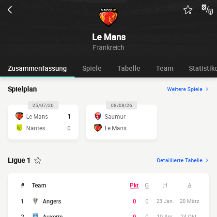
Le Mans
Frankreich
Zusammenfassung
Spiele
Tabelle
Team
Statistik
Spielplan
Weitere Spiele
25/07/26
08/08/26
Le Mans
1
Saumur
Nantes
0
Le Mans
Ligue 1
Detaillierte Tabelle
#
Team
Pkt
G
H
A
1
Angers
0
0
23 Jan.
20 März
2
Auxerre
0
0
10 Apr.
24 Okt.