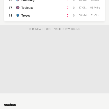
17
Toulouse
0
0
17 Okt.
06 März
18
Troyes
0
0
08 Mai
31 Okt.
DER INHALT FOLGT NACH DER WERBUNG
Stadion