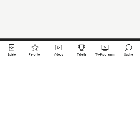
Spiele
Favoriten
Videos
Tabelle
TV-Programm
Suche
Nützliche Links
Klubs auf une
Alle Spiele
PSG
Live-Spiele
Bayern Munich
vergangene Resultate
Real Madrid
Kommende Spiele
Inter
Spiel im Stream
Juventus
Kontakt
Manchester City
Rechtliche Hinweise
Manchester United
Liverpool