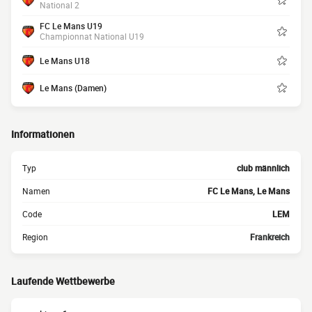
National 2
FC Le Mans U19
Championnat National U19
Le Mans U18
Le Mans (Damen)
Informationen
Typ
club männlich
Namen
FC Le Mans, Le Mans
Code
LEM
Region
Frankreich
Laufende Wettbewerbe