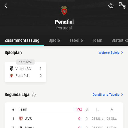
Penafiel
Portugal
Zusammenfassung
Spiele
Tabelle
Team
Statistik
Spielplan
Weitere Spiele
11/01/24
Vitória SC
1
Penafiel
0
Segunda Liga
Detaillierte Tabelle
#
Team
Pkt
G
H
A
1
AVS
0
0
03 März
08 Okt.
2
Viseu
0
0
03 Sept.
11 Feb.