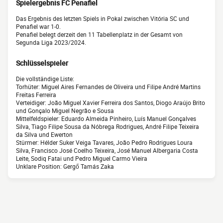
Spielergebnis FC Penafiel
Das Ergebnis des letzten Spiels in Pokal zwischen Vitória SC und
Penafiel war 1-0.
Penafiel belegt derzeit den 11 Tabellenplatz in der Gesamt von
Segunda Liga 2023/2024.
Schlüsselspieler
Die vollständige Liste:
Torhüter: Miguel Aires Fernandes de Oliveira und Filipe André Martins
Freitas Ferreira
Verteidiger: João Miguel Xavier Ferreira dos Santos, Diogo Araújo Brito
und Gonçalo Miguel Negrão e Sousa
Mittelfeldspieler: Eduardo Almeida Pinheiro, Luís Manuel Gonçalves
Silva, Tiago Filipe Sousa da Nóbrega Rodrigues, André Filipe Teixeira
da Silva und Ewerton
Stürmer: Hélder Suker Veiga Tavares, João Pedro Rodrigues Loura
Silva, Francisco José Coelho Teixeira, José Manuel Albergaria Costa
Leite, Sodiq Fatai und Pedro Miguel Carmo Vieira
Unklare Position: Gergő Tamás Zaka