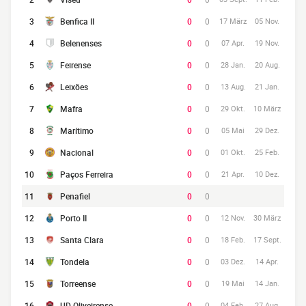
3
Benfica II
0
0
17 März
05 Nov.
4
Belenenses
0
0
07 Apr.
19 Nov.
5
Feirense
0
0
28 Jan.
20 Aug.
6
Leixões
0
0
13 Aug.
21 Jan.
7
Mafra
0
0
29 Okt.
10 März
8
Marítimo
0
0
05 Mai
29 Dez.
9
Nacional
0
0
01 Okt.
25 Feb.
10
Paços Ferreira
0
0
21 Apr.
10 Dez.
11
Penafiel
0
0
12
Porto II
0
0
12 Nov.
30 März
13
Santa Clara
0
0
18 Feb.
17 Sept.
14
Tondela
0
0
03 Dez.
14 Apr.
15
Torreense
0
0
19 Mai
14 Jan.
16
UD Oliveirense
0
0
04 Feb.
27 Aug.