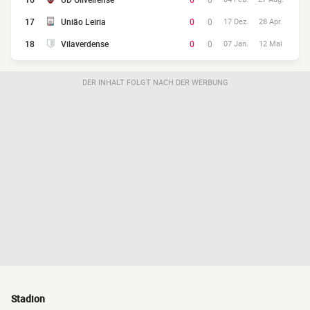
17
União Leiria
0
0
17 Dez.
28 Apr.
18
Vilaverdense
0
0
07 Jan.
12 Mai
DER INHALT FOLGT NACH DER WERBUNG
Stadion