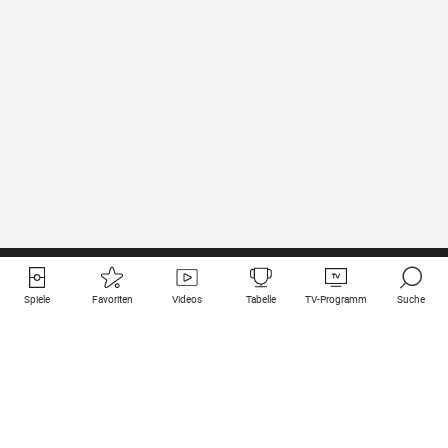
Spiele
Favoriten
Videos
Tabelle
TV-Programm
Suche
Nützliche Links
Klubs auf une
Alle Spiele
PSG
Live-Spiele
Bayern Munich
vergangene Resultate
Real Madrid
Kommende Spiele
Inter