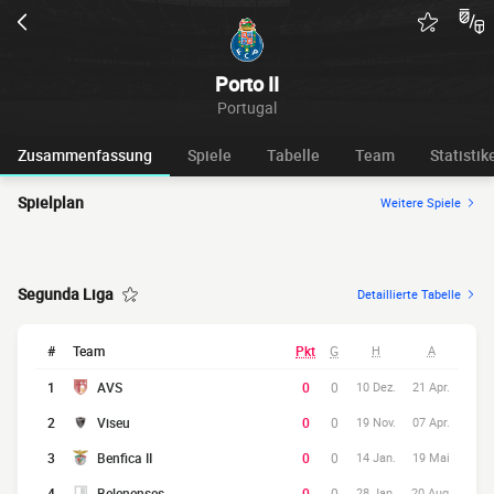
Porto II
Portugal
Zusammenfassung
Spiele
Tabelle
Team
Statistik
Spielplan
Weitere Spiele
Segunda Liga
Detaillierte Tabelle
#
Team
Pkt
G
H
A
1
AVS
0
0
10 Dez.
21 Apr.
2
Viseu
0
0
19 Nov.
07 Apr.
3
Benfica II
0
0
14 Jan.
19 Mai
4
Belenenses
0
0
28 Jan.
20 Aug.