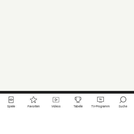
Spiele
Favoriten
Videos
Tabelle
TV-Programm
Suche
Nützliche Links
Klubs auf une
Alle Spiele
PSG
Live-Spiele
Bayern Munich