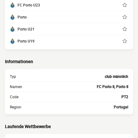
FC Porto U23
Porto
Porto U21
Porto U19
Informationen
Typ
club männlich
Namen
FC Porto II, Porto II
Code
PT2
Region
Portugal
Laufende Wettbewerbe