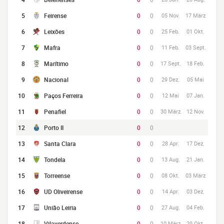
5
Feirense
0
0
05 Nov.
17 März
6
Leixões
0
0
25 Feb.
01 Okt.
7
Mafra
0
0
11 Feb.
03 Sept.
8
Marítimo
0
0
17 Sept.
18 Feb.
9
Nacional
0
0
29 Dez.
05 Mai
10
Paços Ferreira
0
0
12 Mai
07 Jan.
11
Penafiel
0
0
30 März
12 Nov.
12
Porto II
0
0
13
Santa Clara
0
0
28 Apr.
17 Dez.
14
Tondela
0
0
13 Aug.
21 Jan.
15
Torreense
0
0
08 Okt.
03 März
16
UD Oliveirense
0
0
14 Apr.
03 Dez.
17
União Leiria
0
0
27 Aug.
04 Feb.
18
Vilaverdense
0
0
10 März
29 Okt.