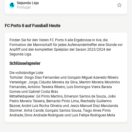
Segunda Liga
Portugal
FC Porto II auf Fussball Heute
Finden Sie für den Verein FC Porto II alle Ergebnisse in live, die
Formation der Mannschaft für jedes Aufeinandertreffen eine Stunde vor
Anpfiff und den kompletten Spielplan der Saison 2023/2024 der
Segunda Liga.
Schlüsselspieler
Die vollständige Liste:
Torhüter: Diogo Dias Fernandes und Gonçalo Miguel Azevedo Ribeiro
Verteidiger: Jorge, Cláudio Moreira da Silva, Martim Moreira Moutinho
Fernandes, António Teixeira Ribeiro, Luís Domingos Vieira Barata
Gomes und Gabriel Costa Brás
Mittelfeldspieler: Gil Pinto Martins, Emerson Santos de Souza, João
Pedro Moreira Teixeira, Bernardo Pinto Lima, Riechedly Guillermo
Bazoer, André Luís Rocha Oliveira und Jesús Manuel Díaz Marulanda
Stürmer: Anhá Candé, Gonçalo Santos Sousa, Tiago Alves Pinto
Andrade, Dinis Andrade Rodrigues und Luís Fellipe Rodrigues Mota