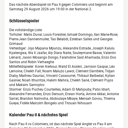
Das nächste Abendspiel ist Pau II gegen Colomiers und beginnt am
Samstag 29 August 2026 um 19:00 in der National 2.
Schlüsselspieler
Die vollständige Liste:
Torhüter: Matis Duval, Louis Forestier, Ismaël Domingo, Ilan Marie-Rose,
Pierre-Jean Dannenmuller, Tao Belabdi, Esteban Salles und Georges
Grimaud
Verteidiger: Jojo Mapana Mpunzu, Alexandre Estrade, Joseph Kalulu
Kyatengwa, Wa Il Jaafar, Aly Diara Naite, Souleymane Basse, Valentin
Liénard, Jason Mosango Dongo, Falahidine Said Ahamada, Enzo Dos
Santos und Robin Verhaeghe
Mittelfeldspieler: Koren Kerkour, Walid El Assikri, Jarrison Gaspar, Léo
Lemoine, Cheikh Fall, Noam Maluzo Lawol, Clément Darribère, Tidjan
Diaby, Mathieu Dauriac, Vincent Cassourret, Thibaut Batbedat, Kylian
Gasnier, Noah Ithurritze, Hakim Mahira, Cheikh Sané, Clément Pujos
und Maksim Samoylov
Stürmer: Enzo Pucheu Courteilles, Adam El Mahjouby, Patxi Idiart,
Alexandre Fernandes, Enzo Derouin, Erwan Horta, Amine Akkal, Antoine
Sarrat, Brandon Nativoha, Abdoulaye Mbaye, Mensah Govou, Thiema
Gueye, Fidèle Malcolm Bongelo und Titouan Nihouarn
Kalender Pau II & nächstes Spiel
Nach Pau II vs Colomiers, ist das nächste Spiel Anglet vs Pau II am