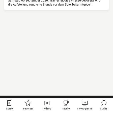
Samstag 05 September 2026. Trainer Nicolas Piresse dévoilera wird
die Aufstellung rund eine Stunde vor dem Spiel bekanntgeben.
Spiele
Favoriten
Videos
Tabelle
TV-Programm
Suche