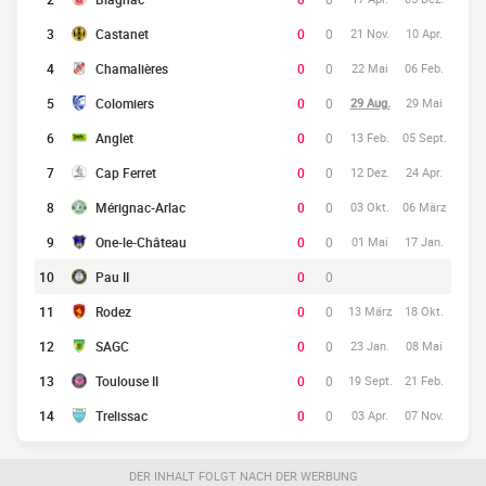
3
Castanet
0
0
21 Nov.
10 Apr.
4
Chamalières
0
0
22 Mai
06 Feb.
5
Colomiers
0
0
29 Aug.
29 Mai
6
Anglet
0
0
13 Feb.
05 Sept.
7
Cap Ferret
0
0
12 Dez.
24 Apr.
8
Mérignac-Arlac
0
0
03 Okt.
06 März
9
One-le-Château
0
0
01 Mai
17 Jan.
10
Pau II
0
0
11
Rodez
0
0
13 März
18 Okt.
12
SAGC
0
0
23 Jan.
08 Mai
13
Toulouse II
0
0
19 Sept.
21 Feb.
14
Trelissac
0
0
03 Apr.
07 Nov.
DER INHALT FOLGT NACH DER WERBUNG