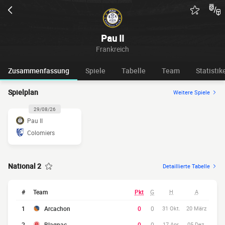
Pau II
Frankreich
Zusammenfassung
Spiele
Tabelle
Team
Statistik
Spielplan
Weitere Spiele
29/08/26
Pau II
Colomiers
National 2
Detaillierte Tabelle
#
Team
Pkt
G
H
A
1
Arcachon
0
0
31 Okt.
20 März
2
Blagnac
0
0
17 Apr.
05 Dez.