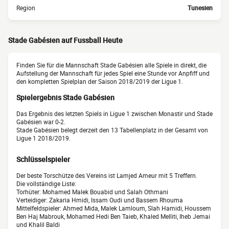
Region
Tunesien
Stade Gabésien auf Fussball Heute
Finden Sie für die Mannschaft Stade Gabésien alle Spiele in direkt, die
Aufstellung der Mannschaft für jedes Spiel eine Stunde vor Anpfiff und
den kompletten Spielplan der Saison 2018/2019 der Ligue 1.
Spielergebnis Stade Gabésien
Das Ergebnis des letzten Spiels in Ligue 1 zwischen Monastir und Stade
Gabésien war 0-2.
Stade Gabésien belegt derzeit den 13 Tabellenplatz in der Gesamt von
Ligue 1 2018/2019.
Schlüsselspieler
Der beste Torschütze des Vereins ist Lamjed Ameur mit 5 Treffern.
Die vollständige Liste:
Torhüter: Mohamed Malek Bouabid und Salah Othmani
Verteidiger: Zakaria Hmidi, Issam Oudi und Bassem Rhouma
Mittelfeldspieler: Ahmed Mida, Malek Lamloum, Slah Hamidi, Houssem
Ben Haj Mabrouk, Mohamed Hedi Ben Taieb, Khaled Melliti, Iheb Jemai
und Khalil Baldi