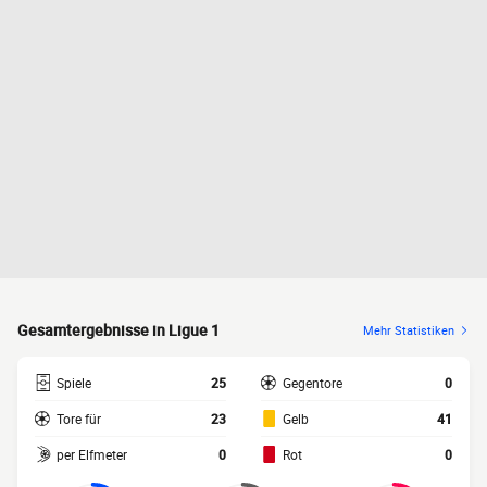
Gesamtergebnisse in Ligue 1
Mehr Statistiken
Spiele
25
Gegentore
0
Tore für
23
Gelb
41
per Elfmeter
0
Rot
0