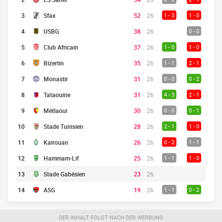
3
Sfax
52
26
1 - 3
1 - 0
4
USBG
38
26
0 - 0
5
Club Africain
37
26
1 - 0
1 - 0
6
Bizertin
35
26
1 - 1
2 - 1
7
Monastir
31
26
0 - 0
0 - 2
8
Tataouine
31
26
4 - 3
2 - 1
9
Métlaoui
30
26
0 - 0
0 - 1
10
Stade Tunisien
28
26
2 - 1
1 - 0
11
Kairouan
26
26
0 - 2
1 - 1
12
Hammam-Lif
25
26
1 - 1
1 - 0
13
Stade Gabésien
23
26
14
ASG
19
26
1 - 1
0 - 2
DER INHALT FOLGT NACH DER WERBUNG