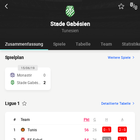
Stade Gabésien
Tunesien
Zusammenfassung
Spiele
Tabelle
Team
Statistik
Spielplan
Weitere Spiele
15/06/19
Monastir
0
Stade Gabésien
2
Ligue 1
Detaillierte Tabelle
#
Team
Pkt
G
H
A
1
Tunis
56
26
0 - 1
2 - 0
2
ES Sahel
54
26
2 - 2
2 - 1