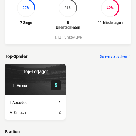
27%
31%
42%
7 Siege
8
11 Niederlagen
Unentschieden
1,12 Punkte/Live
Top-Spieler
Spielerstatistiken
Top-Torjäger
5
L. Ameur
I. Aboudou
4
A. Gmach
2
Stadion