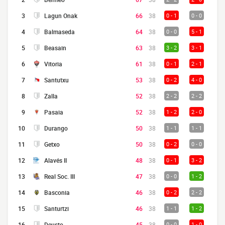
3
Lagun Onak
66
38
0 - 1
0 - 0
4
Balmaseda
64
38
0 - 0
5 - 1
5
Beasain
63
38
3 - 2
3 - 1
6
Vitoria
61
38
0 - 1
2 - 1
7
Santutxu
53
38
0 - 2
4 - 0
8
Zalla
52
38
2 - 2
2 - 2
9
Pasaia
52
38
1 - 2
2 - 0
10
Durango
50
38
1 - 1
1 - 1
11
Getxo
50
38
0 - 2
0 - 0
12
Alavés II
48
38
0 - 1
3 - 2
13
Real Soc. III
47
38
0 - 0
1 - 2
14
Basconia
46
38
0 - 2
2 - 2
15
Santurtzi
46
38
1 - 1
1 - 2
16
Deusto
45
38
0 - 0
1 - 0