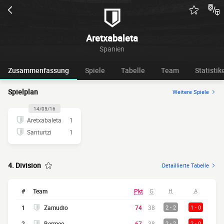
Aretxabaleta
Spanien
Zusammenfassung
Spiele
Tabelle
Team
Statistik
Spielplan
Weitere Spiele
14/05/16
Aretxabaleta
1
Santurtzi
1
4. Division
Detaillierte Tabelle
#
Team
Pkt
G
H
A
1
Zamudio
74
38
2 - 2
1 - 0
2
Bermeo
67
38
2 - 2
2 - 0