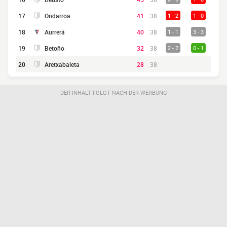
17
Ondarroa
41
38
1 - 2
1 - 0
18
Aurrerá
40
38
1 - 1
3 - 3
19
Betoño
32
38
2 - 2
0 - 1
20
Aretxabaleta
28
38
DER INHALT FOLGT NACH DER WERBUNG