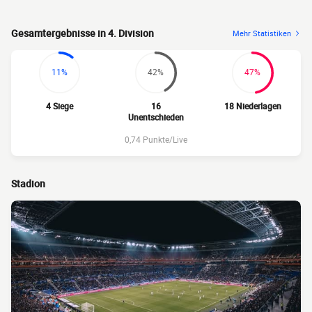
Gesamtergebnisse in 4. Division
Mehr Statistiken
11%
42%
47%
4 Siege
16
18 Niederlagen
Unentschieden
0,74 Punkte/Live
Stadion