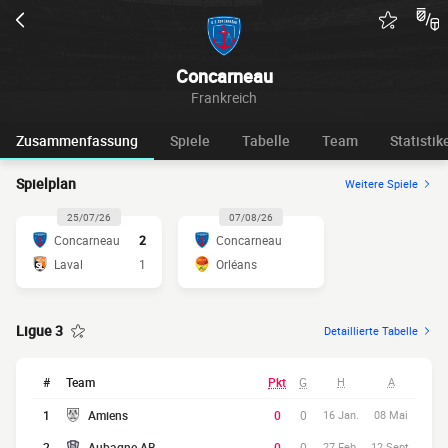
Concarneau
Frankreich
Zusammenfassung
Spiele
Tabelle
Team
Statistik
Spielplan
Weitere Spiele
25/07/26
07/08/26
Concarneau
2
Concarneau
Laval
1
Orléans
Ligue 3
Detaillierte Tabelle
#
Team
Pkt
G
H
A
1
Amiens
0
0
16 Jan.
08 Mai
2
Aubagne AB
0
0
27 Feb.
12 Sept.