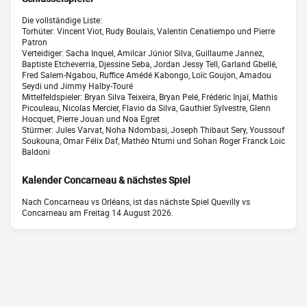
Die vollständige Liste:
Torhüter: Vincent Viot, Rudy Boulais, Valentin Cenatiempo und Pierre
Patron
Verteidiger: Sacha Inquel, Amilcar Júnior Silva, Guillaume Jannez,
Baptiste Etcheverria, Djessine Seba, Jordan Jessy Tell, Garland Gbellé,
Fred Salem-Ngabou, Ruffice Amédé Kabongo, Loïc Goujon, Amadou
Seydi und Jimmy Halby-Touré
Mittelfeldspieler: Bryan Silva Teixeira, Bryan Pelé, Frédéric Injaï, Mathis
Picouleau, Nicolas Mercier, Flavio da Silva, Gauthier Sylvestre, Glenn
Hocquet, Pierre Jouan und Noa Egret
Stürmer: Jules Varvat, Noha Ndombasi, Joseph Thibaut Sery, Youssouf
Soukouna, Omar Félix Daf, Mathéo Ntumi und Sohan Roger Franck Loic
Baldoni
Kalender Concarneau & nächstes Spiel
Nach Concarneau vs Orléans, ist das nächste Spiel Quevilly vs
Concarneau am Freitag 14 August 2026.