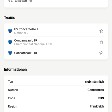
% ausverkauft:
30
Teams
US Concarnoise II
National 2
Concarneau U19
Championnat National U19
Concarneau U18
Informationen
Typ
club männlich
Namen
Concarneau
Code
CON
Region
Frankreich