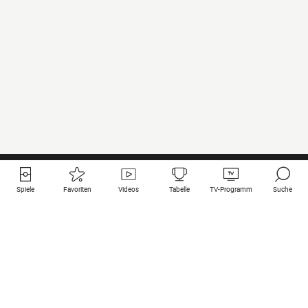
Spiele
Favoriten
Videos
Tabelle
TV-Programm
Suche
Nützliche Links
Klubs auf une
Alle Spiele
PSG
Live-Spiele
Bayern Munich
vergangene Resultate
Real Madrid
Kommende Spiele
Inter
Spiel im Stream
Juventus
Kontakt
Manchester City