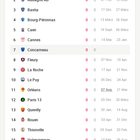
3
Bastia
0
0
17 Okt.
27 März
4
Bourg-Péronnas
0
0
13 März
26 Sept.
5
Caen
0
0
19 Sept.
06 März
6
Cannes
0
0
14 Mai
23 Jan.
7
Concarneau
0
0
8
Fleury
0
0
07 Nov.
10 Apr.
9
La Roche
0
0
17 Apr.
21 Nov.
10
Le Puy
0
0
05 Dez.
24 Apr.
11
Orléans
0
0
07 Aug.
21 Mai
12
Paris 13
0
0
03 Okt.
20 März
13
Quevilly
0
0
30 Jan.
14 Aug.
14
Rouen
0
0
03 Apr.
31 Okt.
15
Thionville
0
0
05 Sept.
20 Feb.
16
Valenciennes
0
0
13 Feb.
29 Aug.