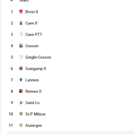
#
Team
1
Brest II
2
Caen II
3
Caen PTT
4
Cesson
5
Ginglin-Cesson
6
Guingamp II
7
Lannion
8
Rennes II
9
Saint-Lo
10
St-P. Milizac
11
Auvergne