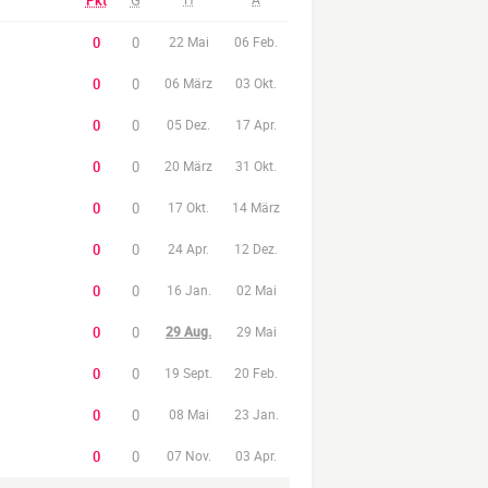
Pkt
G
0
0
22 Mai
06 Feb.
0
0
06 März
03 Okt.
0
0
05 Dez.
17 Apr.
0
0
20 März
31 Okt.
0
0
17 Okt.
14 März
0
0
24 Apr.
12 Dez.
0
0
16 Jan.
02 Mai
0
0
29 Aug.
29 Mai
0
0
19 Sept.
20 Feb.
0
0
08 Mai
23 Jan.
0
0
07 Nov.
03 Apr.