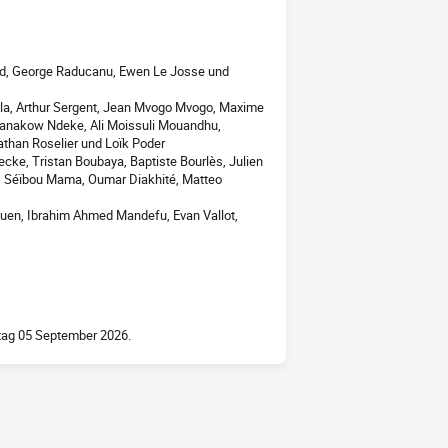
rd, George Raducanu, Ewen Le Josse und
ila, Arthur Sergent, Jean Mvogo Mvogo, Maxime
anakow Ndeke, Ali Moissuli Mouandhu,
athan Roselier und Loïk Poder
ecke, Tristan Boubaya, Baptiste Bourlès, Julien
n, Séïbou Mama, Oumar Diakhité, Matteo
 Nouen, Ibrahim Ahmed Mandefu, Evan Vallot,
tag 05 September 2026.