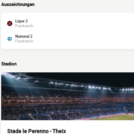
Auszeichnungen
Ligue 3
Frankreich
National 2
Frankreich
Stadion
Stade le Perenno - Theix