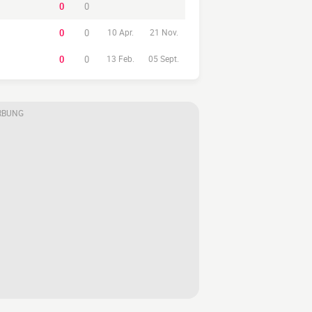
0
0
0
0
10 Apr.
21 Nov.
0
0
13 Feb.
05 Sept.
RBUNG