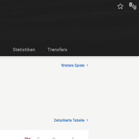
m
Statistiken
Transfers
Weitere Spiele
Detaillierte Tabelle
H
A