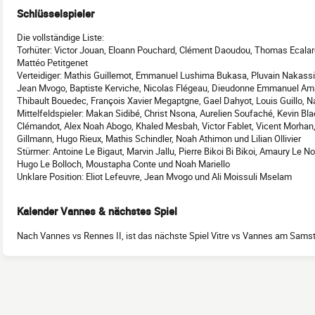
Schlüsselspieler
Die vollständige Liste:
Torhüter: Victor Jouan, Eloann Pouchard, Clément Daoudou, Thomas Ecala
Mattéo Petitgenet
Verteidiger: Mathis Guillemot, Emmanuel Lushima Bukasa, Pluvain Nakass
Jean Mvogo, Baptiste Kerviche, Nicolas Flégeau, Dieudonne Emmanuel Am
Thibault Bouedec, François Xavier Megaptgne, Gael Dahyot, Louis Guillo, N
Mittelfeldspieler: Makan Sidibé, Christ Nsona, Aurelien Soufaché, Kevin Bla
Clémandot, Alex Noah Abogo, Khaled Mesbah, Victor Fablet, Vicent Morha
Gillmann, Hugo Rieux, Mathis Schindler, Noah Athimon und Lilian Ollivier
Stürmer: Antoine Le Bigaut, Marvin Jallu, Pierre Bikoi Bi Bikoi, Amaury Le
Hugo Le Bolloch, Moustapha Conte und Noah Mariello
Unklare Position: Eliot Lefeuvre, Jean Mvogo und Ali Moissuli Mselam
Kalender Vannes & nächstes Spiel
Nach Vannes vs Rennes II, ist das nächste Spiel Vitre vs Vannes am Sams