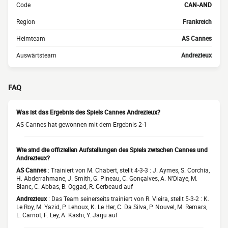
Code
CAN-AND
Region
Frankreich
Heimteam
AS Cannes
Auswärtsteam
Andrezieux
FAQ
Was ist das Ergebnis des Spiels Cannes Andrezieux?
AS Cannes hat gewonnen mit dem Ergebnis 2-1
Wie sind die offiziellen Aufstellungen des Spiels zwischen Cannes und
Andrezieux?
AS Cannes
: Trainiert von M. Chabert, stellt 4-3-3 : J. Aymes, S. Corchia,
H. Abderrahmane, J. Smith, G. Pineau, C. Gonçalves, A. N'Diaye, M.
Blanc, C. Abbas, B. Oggad, R. Gerbeaud auf
Andrezieux
: Das Team seinerseits trainiert von R. Vieira, stellt 5-3-2 : K.
Le Roy, M. Yazid, P. Lehoux, K. Le Her, C. Da Silva, P. Nouvel, M. Remars,
L. Carnot, F. Ley, A. Kashi, Y. Jarju auf