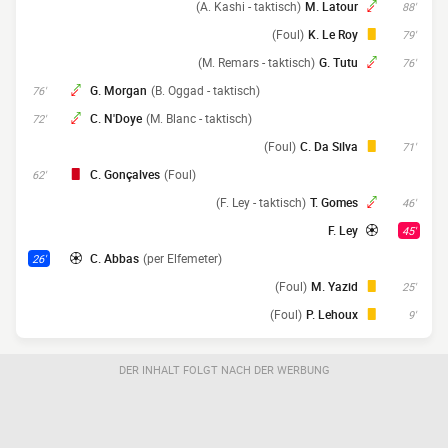
(A. Kashi - taktisch)
M. Latour
88'
(Foul)
K. Le Roy
79'
(M. Remars - taktisch)
G. Tutu
76'
G. Morgan
(B. Oggad - taktisch)
76'
C. N'Doye
(M. Blanc - taktisch)
72'
(Foul)
C. Da Silva
71'
C. Gonçalves
(Foul)
62'
(F. Ley - taktisch)
T. Gomes
46'
F. Ley
45'
C. Abbas
(per Elfemeter)
26'
(Foul)
M. Yazid
25'
(Foul)
P. Lehoux
9'
DER INHALT FOLGT NACH DER WERBUNG