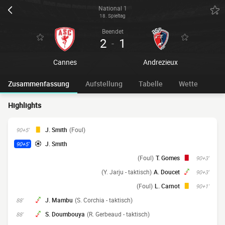
National 1
18. Spieltag
Beendet
2
1
-
Cannes
Andrezieux
Zusammenfassung
Aufstellung
Tabelle
Wette
Highlights
J. Smith
(Foul)
90+5'
J. Smith
90+5'
(Foul)
T. Gomes
90+3'
(Y. Jarju - taktisch)
A. Doucet
90+3'
(Foul)
L. Carnot
90+1'
J. Mambu
(S. Corchia - taktisch)
88'
S. Doumbouya
(R. Gerbeaud - taktisch)
88'