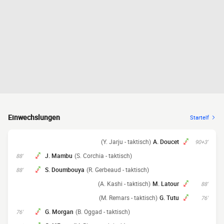
Einwechslungen
Startelf
(Y. Jarju - taktisch)
A. Doucet
90+3'
J. Mambu
(S. Corchia - taktisch)
88'
S. Doumbouya
(R. Gerbeaud - taktisch)
88'
(A. Kashi - taktisch)
M. Latour
88'
(M. Remars - taktisch)
G. Tutu
76'
G. Morgan
(B. Oggad - taktisch)
76'