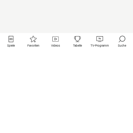
Spiele
Favoriten
Videos
Tabelle
TV-Programm
Suche
Nützliche Links
Klubs auf une
Alle Spiele
PSG
Live-Spiele
Bayern Munich
vergangene Resultate
Real Madrid
Kommende Spiele
Inter
Spiel im Stream
Juventus
Kontakt
Manchester City