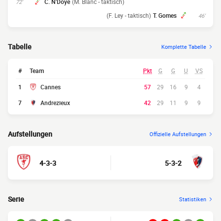
C. N'Doye
(M. Blanc - taktisch)
72'
(F. Ley - taktisch)
T. Gomes
46'
Tabelle
Komplette Tabelle
#
Team
Pkt
G
G
U
VS
1
Cannes
57
29
16
9
4
7
Andrezieux
42
29
11
9
9
Aufstellungen
Offizielle Aufstellungen
4-3-3
5-3-2
Serie
Statistiken