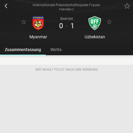
Internationale Freundschaftsspiele Frauen
Friendlies 2
Beendet
0
1
-
Myanmar
Uzbekistan
Zusammenfassung
Wette
DER INHALT FOLGT NACH DER WERBUNG