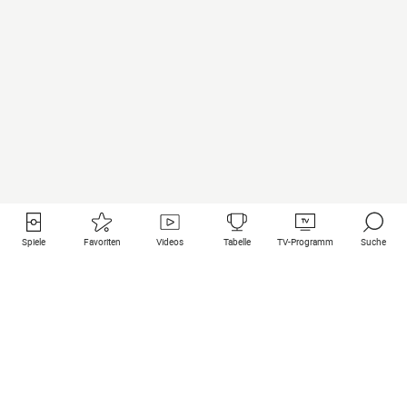
Spiele
Favoriten
Videos
Tabelle
TV-Programm
Suche
Nützliche Links
Klubs auf une