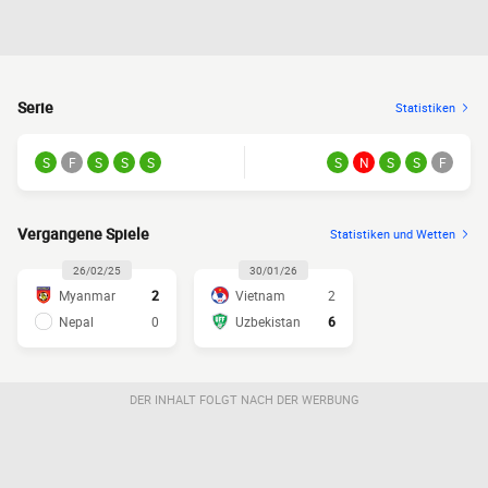
Serie
Statistiken
S
F
S
S
S
S
N
S
S
F
Vergangene Spiele
Statistiken und Wetten
26/02/25
30/01/26
Myanmar
2
Vietnam
2
Nepal
0
Uzbekistan
6
DER INHALT FOLGT NACH DER WERBUNG