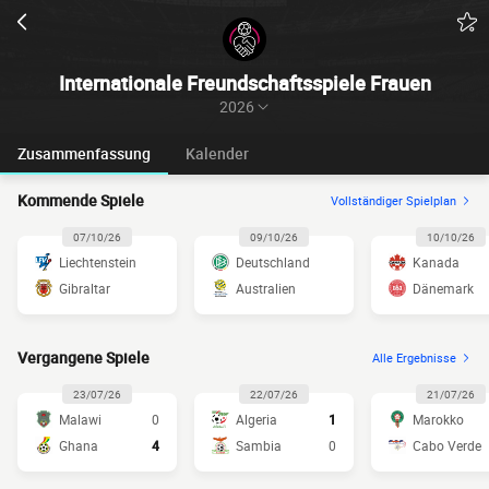
Internationale Freundschaftsspiele Frauen
2026
Zusammenfassung
Kalender
Kommende Spiele
Vollständiger Spielplan
07/10/26
09/10/26
10/10/26
Liechtenstein
Deutschland
Kanada
Gibraltar
Australien
Dänemark
Vergangene Spiele
Alle Ergebnisse
23/07/26
22/07/26
21/07/26
Malawi
0
Algeria
1
Marokko
Ghana
4
Sambia
0
Cabo Verde