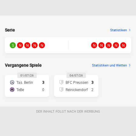
Serie
Statistiken
S
N
N
N
N
N
N
N
N
N
Vergangene Spiele
Statistiken und Wetten
01/07/26
04/07/26
Tas. Berlin
3
BFC Preussen
3
TeBe
0
Reinickendorf
2
DER INHALT FOLGT NACH DER WERBUNG