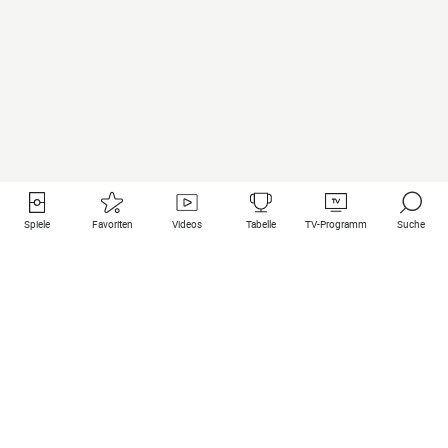
Spiele
Favoriten
Videos
Tabelle
TV-Programm
Suche
Nützliche Links
Klubs auf une
Alle Spiele
PSG
Live-Spiele
Bayern Munich