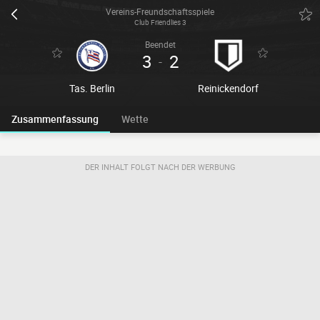
Vereins-Freundschaftsspiele
Club Friendlies 3
Beendet
3
2
-
Tas. Berlin
Reinickendorf
Zusammenfassung
Wette
DER INHALT FOLGT NACH DER WERBUNG