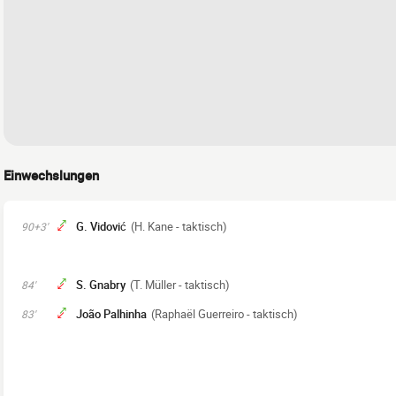
Einwechslungen
G. Vidović
(H. Kane - taktisch)
90+3'
S. Gnabry
(T. Müller - taktisch)
84'
João Palhinha
(Raphaël Guerreiro - taktisch)
83'