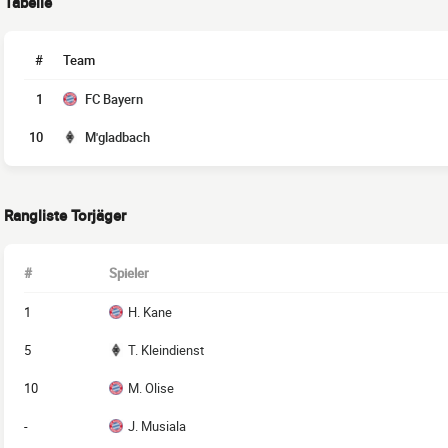
Tabelle
#
Team
1
FC Bayern
10
M'gladbach
Rangliste Torjäger
#
Spieler
1
H. Kane
5
T. Kleindienst
10
M. Olise
-
J. Musiala