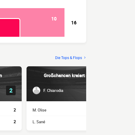
10
16
Die Tops & Flops
n
Großchancen kreiert
Erfolg
2
1
F. Chiarodia
M. Oli
2
M. Olise
1
P. Sander
2
L. Sané
1
K. Laimer