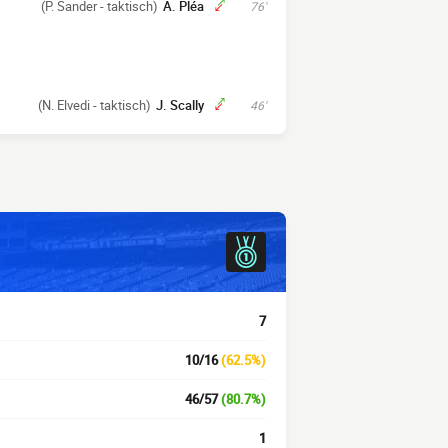
(P. Sander - taktisch)
A. Pléa
76'
(N. Elvedi - taktisch)
J. Scally
46'
7
10/16
(62.5%)
46/57
(80.7%)
1