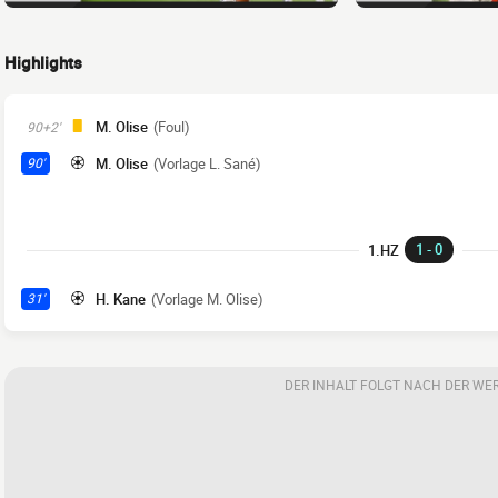
Highlights
M. Olise
(Foul)
90+2'
M. Olise
(Vorlage L. Sané)
90'
1 - 0
1.HZ
H. Kane
(Vorlage M. Olise)
31'
DER INHALT FOLGT NACH DER WE