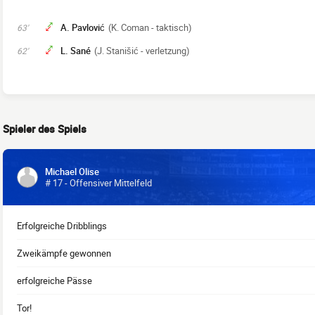
A. Pavlović
(K. Coman - taktisch)
63'
L. Sané
(J. Stanišić - verletzung)
62'
Spieler des Spiels
Michael Olise
# 17 - Offensiver Mittelfeld
Erfolgreiche Dribblings
Zweikämpfe gewonnen
erfolgreiche Pässe
Tor!