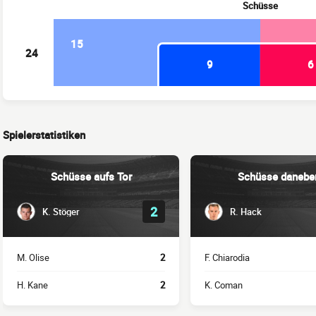
Schüsse
15
24
9
6
Spielerstatistiken
Schüsse aufs Tor
Schüsse danebe
2
K. Stöger
R. Hack
M. Olise
2
F. Chiarodia
H. Kane
2
K. Coman