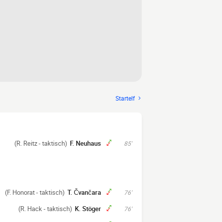
Startelf
(R. Reitz - taktisch)
F. Neuhaus
85'
(F. Honorat - taktisch)
T. Čvančara
76'
(R. Hack - taktisch)
K. Stöger
76'