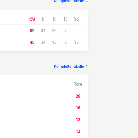
Komplette Tabelle
Pkt
G
G
U
VS
82
34
25
7
2
45
34
13
6
15
Komplette Tabelle
Tore
26
16
12
12