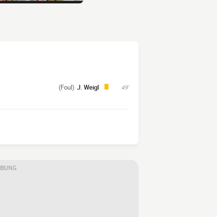
(Foul)
J. Weigl
49'
RBUNG