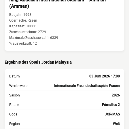
(Amman)
Baujahr:
1998
Oberfläche:
Rasen
Kapazität:
18000
Zuschauerschnitt:
2729
Maximale Zuschauerzahl:
6339
% ausverkauft:
12
Ergebnis des Spiels Jordan Malaysia
Datum
03 Juni 2026 17:00
Wettbewerb
Internationale Freundschaftsspiele Frauen
Saison
2026
Phase
Friendlies 2
Code
JOR-MAS
Region
Welt