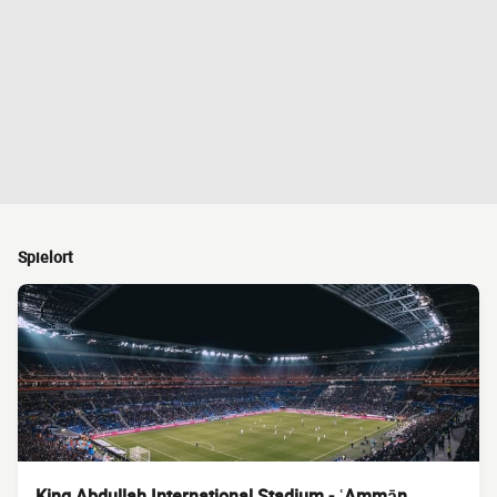
Spielort
King Abdullah International Stadium - ʿAmmān