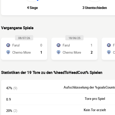
4 Siege
3 Unentschieden
Vergangene Spiele
08/07/26
18/06/25
Farul
0
Farul
1
F
Cherno More
1
Cherno More
2
C
Statistiken der 19 Tore zu den %headToHeadCout% Spielen
Aufschlüsselung der %goalsCount
47%
(9)
Tore pro Spiel
0.9
Kein Tor erzielt
20%
(2)