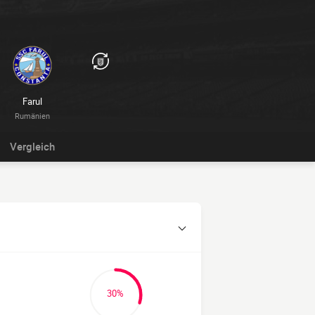
Farul
Rumänien
Vergleich
30%