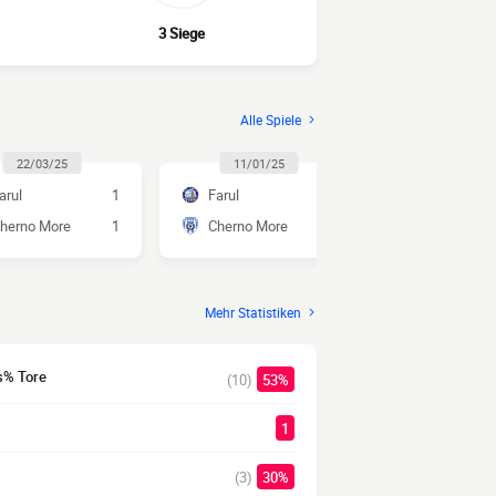
3 Siege
Alle Spiele
22/03/25
11/01/25
16/11/2
arul
1
Farul
2
Cherno Mo
herno More
1
Cherno More
1
Farul
Mehr Statistiken
s% Tore
(10)
53%
1
(3)
30%