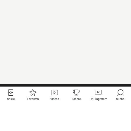
Spiele
Favoriten
Videos
Tabelle
TV-Programm
Suche
Nützliche Links
Klubs auf une
Alle Spiele
PSG
Live-Spiele
Bayern Munich
vergangene Resultate
Real Madrid