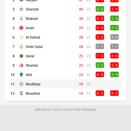
3
Gharafa
44
22
3 - 2
2 - 0
4
Wakrah
38
22
0 - 3
1 - 2
5
Arabi
29
22
0 - 4
1 - 2
6
Al Duhail
28
22
1 - 2
0 - 0
7
Umm Salal
28
22
1 - 1
1 - 1
8
Qatar
25
22
1 - 2
4 - 0
9
Shamal
25
22
2 - 1
2 - 0
10
Ahli
23
22
0 - 2
1 - 4
11
Markhiya
18
22
12
Muaither
14
22
0 - 2
5 - 2
DER INHALT FOLGT NACH DER WERBUNG