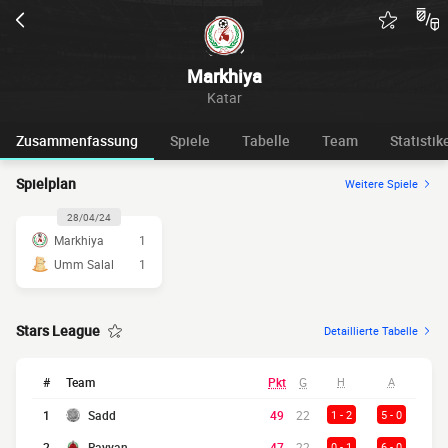
Markhiya
Katar
Zusammenfassung
Spiele
Tabelle
Team
Statistik
Spielplan
Weitere Spiele
28/04/24
Markhiya
1
Umm Salal
1
Stars League
Detaillierte Tabelle
#
Team
Pkt
G
H
A
1
Sadd
49
22
1 - 2
5 - 0
2
Rayyan
47
22
0 - 1
6 - 0