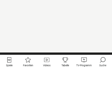
Spiele
Favoriten
Videos
Tabelle
TV-Programm
Suche
Nützliche Links
Klubs auf une
Alle Spiele
PSG
Live-Spiele
Bayern Munich
vergangene Resultate
Real Madrid
Kommende Spiele
Inter
Spiel im Stream
Juventus
Kontakt
Manchester City