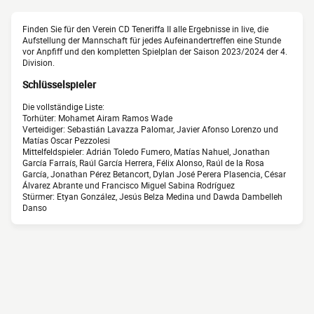
Finden Sie für den Verein CD Teneriffa II alle Ergebnisse in live, die
Aufstellung der Mannschaft für jedes Aufeinandertreffen eine Stunde
vor Anpfiff und den kompletten Spielplan der Saison 2023/2024 der 4.
Division.
Schlüsselspieler
Die vollständige Liste:
Torhüter: Mohamet Airam Ramos Wade
Verteidiger: Sebastián Lavazza Palomar, Javier Afonso Lorenzo und
Matías Oscar Pezzolesi
Mittelfeldspieler: Adrián Toledo Fumero, Matías Nahuel, Jonathan
García Farraís, Raúl García Herrera, Félix Alonso, Raúl de la Rosa
García, Jonathan Pérez Betancort, Dylan José Perera Plasencia, César
Álvarez Abrante und Francisco Miguel Sabina Rodríguez
Stürmer: Etyan González, Jesús Belza Medina und Dawda Dambelleh
Danso