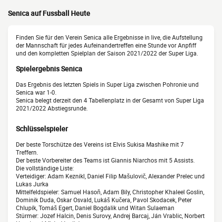
Senica auf Fussball Heute
Finden Sie für den Verein Senica alle Ergebnisse in live, die Aufstellung
der Mannschaft für jedes Aufeinandertreffen eine Stunde vor Anpfiff
und den kompletten Spielplan der Saison 2021/2022 der Super Liga.
Spielergebnis Senica
Das Ergebnis des letzten Spiels in Super Liga zwischen Pohronie und
Senica war 1-0.
Senica belegt derzeit den 4 Tabellenplatz in der Gesamt von Super Liga
2021/2022 Abstiegsrunde.
Schlüsselspieler
Der beste Torschütze des Vereins ist Elvis Sukisa Mashike mit 7
Treffern.
Der beste Vorbereiter des Teams ist Giannis Niarchos mit 5 Assists.
Die vollständige Liste:
Verteidiger: Adam Keznikl, Daniel Filip Mašulovič, Alexander Prelec und
Lukas Jurka
Mittelfeldspieler: Samuel Hasoň, Adam Bily, Christopher Khaleel Goslin,
Dominik Duda, Oskar Osvald, Lukáš Kučera, Pavol Skodacek, Peter
Chlupík, Tomáš Egert, Daniel Bogdalik und Witan Sulaeman
Stürmer: Jozef Halcin, Denis Surovy, Andrej Barcaj, Ján Vrablic, Norbert