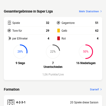
Gesamtergebnisse in Super Liga
Mehr Statistiken
Spiele
32
Gegentore
51
Tore für
29
Gelb
62
per Elfmeter
4
Rot
4
28%
22%
50%
9 Siege
7
16 Niederlagen
Unentschieden
1,06 Punkte/Live
Formation
Startelf
4-2-3-1
20 Spiele diese Saison