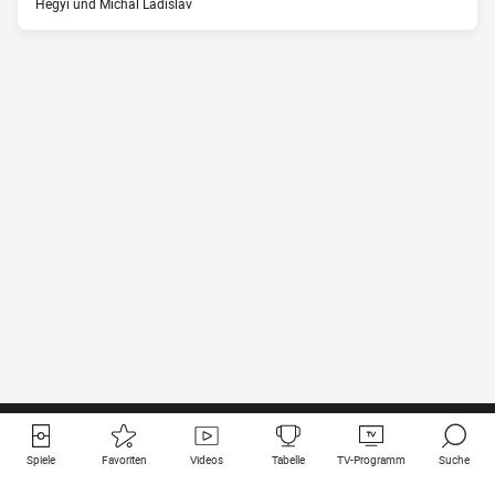
Hegyi und Michal Ladislav
Spiele
Favoriten
Videos
Tabelle
TV-Programm
Suche