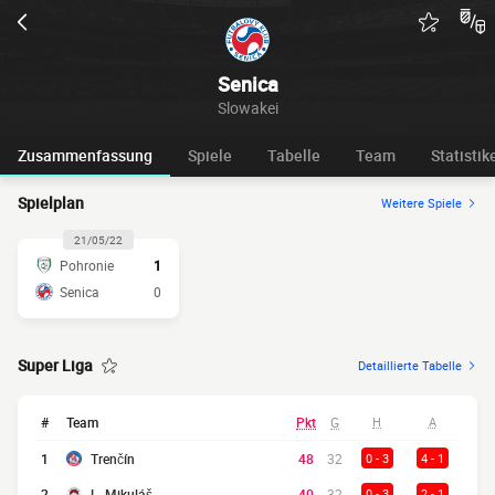
Senica
Slowakei
Zusammenfassung
Spiele
Tabelle
Team
Statistik
Spielplan
Weitere Spiele
21/05/22
Pohronie
1
Senica
0
Super Liga
Detaillierte Tabelle
#
Team
Pkt
G
H
A
1
Trenčín
48
32
0 - 3
4 - 1
2
L. Mikuláš
40
32
0 - 3
2 - 1