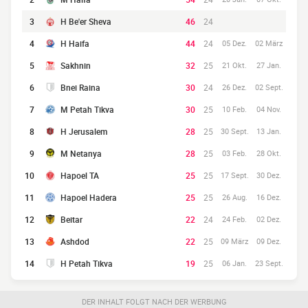
3
H Be'er Sheva
46
24
4
H Haifa
44
24
05 Dez.
02 März
5
Sakhnin
32
25
21 Okt.
27 Jan.
6
Bnei Raina
30
24
26 Dez.
02 Sept.
7
M Petah Tikva
30
25
10 Feb.
04 Nov.
8
H Jerusalem
28
25
30 Sept.
13 Jan.
9
M Netanya
28
25
03 Feb.
28 Okt.
10
Hapoel TA
25
25
17 Sept.
30 Dez.
11
Hapoel Hadera
25
25
26 Aug.
16 Dez.
12
Beitar
22
24
24 Feb.
02 Dez.
13
Ashdod
22
25
09 März
09 Dez.
14
H Petah Tikva
19
25
06 Jan.
23 Sept.
DER INHALT FOLGT NACH DER WERBUNG