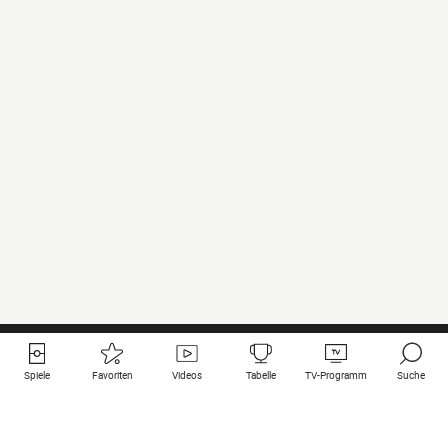
Spiele
Favoriten
Videos
Tabelle
TV-Programm
Suche
Nützliche Links
Klubs auf une
Alle Spiele
PSG