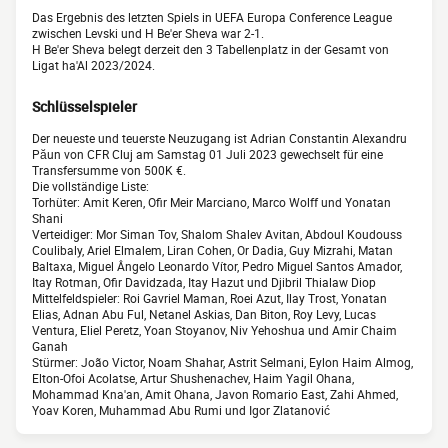
Das Ergebnis des letzten Spiels in UEFA Europa Conference League
zwischen Levski und H Be'er Sheva war 2-1.
H Be'er Sheva belegt derzeit den 3 Tabellenplatz in der Gesamt von
Ligat ha'Al 2023/2024.
Schlüsselspieler
Der neueste und teuerste Neuzugang ist Adrian Constantin Alexandru
Păun von CFR Cluj am Samstag 01 Juli 2023 gewechselt für eine
Transfersumme von 500K €.
Die vollständige Liste:
Torhüter: Amit Keren, Ofir Meir Marciano, Marco Wolff und Yonatan
Shani
Verteidiger: Mor Siman Tov, Shalom Shalev Avitan, Abdoul Koudouss
Coulibaly, Ariel Elmalem, Liran Cohen, Or Dadia, Guy Mizrahi, Matan
Baltaxa, Miguel Ângelo Leonardo Vítor, Pedro Miguel Santos Amador,
Itay Rotman, Ofir Davidzada, Itay Hazut und Djibril Thialaw Diop
Mittelfeldspieler: Roi Gavriel Maman, Roei Azut, Ilay Trost, Yonatan
Elias, Adnan Abu Ful, Netanel Askias, Dan Biton, Roy Levy, Lucas
Ventura, Eliel Peretz, Yoan Stoyanov, Niv Yehoshua und Amir Chaim
Ganah
Stürmer: João Victor, Noam Shahar, Astrit Selmani, Eylon Haim Almog,
Elton-Ofoi Acolatse, Artur Shushenachev, Haim Yagil Ohana,
Mohammad Kna'an, Amit Ohana, Javon Romario East, Zahi Ahmed,
Yoav Koren, Muhammad Abu Rumi und Igor Zlatanović