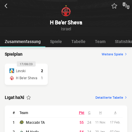
H Be'er Sheva
Israel
Zusammenfassung
Spiele
Tabelle
Team
Statistik
Spielplan
Weitere Spiele
17/08/23
Levski
2
H Be'er Sheva
1
Ligat ha'Al
Detaillierte Tabelle
#
Team
Pkt
G
H
A
1
Maccabi TA
55
24
11 Nov.
17 Feb.
2
M Haifa
54
24
20 Jan.
07 Okt.