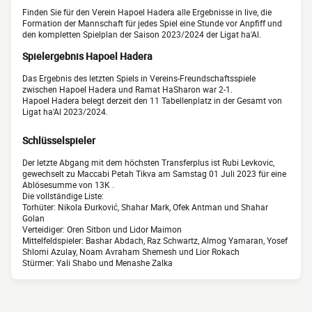
Finden Sie für den Verein Hapoel Hadera alle Ergebnisse in live, die
Formation der Mannschaft für jedes Spiel eine Stunde vor Anpfiff und
den kompletten Spielplan der Saison 2023/2024 der Ligat ha'Al.
Spielergebnis Hapoel Hadera
Das Ergebnis des letzten Spiels in Vereins-Freundschaftsspiele
zwischen Hapoel Hadera und Ramat HaSharon war 2-1.
Hapoel Hadera belegt derzeit den 11 Tabellenplatz in der Gesamt von
Ligat ha'Al 2023/2024.
Schlüsselspieler
Der letzte Abgang mit dem höchsten Transferplus ist Rubi Levkovic,
gewechselt zu Maccabi Petah Tikva am Samstag 01 Juli 2023 für eine
Ablösesumme von 13K .
Die vollständige Liste:
Torhüter: Nikola Đurković, Shahar Mark, Ofek Antman und Shahar
Golan
Verteidiger: Oren Sitbon und Lidor Maimon
Mittelfeldspieler: Bashar Abdach, Raz Schwartz, Almog Yamaran, Yosef
Shlomi Azulay, Noam Avraham Shemesh und Lior Rokach
Stürmer: Yali Shabo und Menashe Zalka