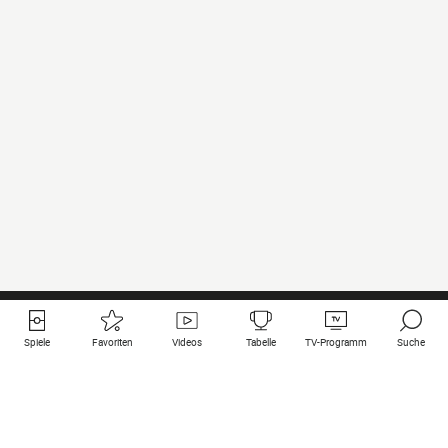
Spiele
Favoriten
Videos
Tabelle
TV-Programm
Suche
Nützliche Links
Klubs auf une
Alle Spiele
PSG
Live-Spiele
Bayern Munich