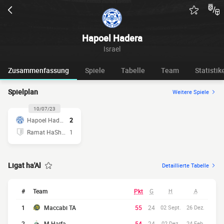
Hapoel Hadera
Israel
Zusammenfassung
Spiele
Tabelle
Team
Statistik
Spielplan
Weitere Spiele
10/07/23
Hapoel Hadera
2
Ramat HaSharon
1
Ligat ha'Al
Detaillierte Tabelle
#
Team
Pkt
G
H
A
1
Maccabi TA
55
24
02 Sept.
26 Dez.
2
M Haifa
54
24
02 Dez.
24 Feb.