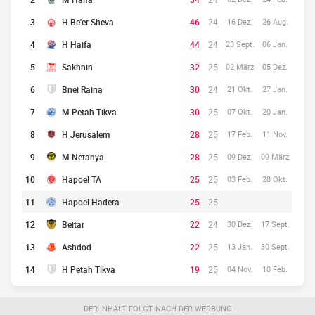
3
H Be'er Sheva
46
24
16 Dez.
26 Aug.
4
H Haifa
44
24
23 Sept.
06 Jan.
5
Sakhnin
32
25
02 März
05 Dez.
6
Bnei Raina
30
24
21 Okt.
27 Jan.
7
M Petah Tikva
30
25
07 Okt.
20 Jan.
8
H Jerusalem
28
25
17 Feb.
11 Nov.
9
M Netanya
28
25
09 Dez.
09 März
10
Hapoel TA
25
25
03 Feb.
28 Okt.
11
Hapoel Hadera
25
25
12
Beitar
22
24
30 Dez.
17 Sept.
13
Ashdod
22
25
13 Jan.
30 Sept.
14
H Petah Tikva
19
25
04 Nov.
10 Feb.
DER INHALT FOLGT NACH DER WERBUNG