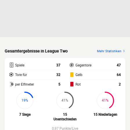
Gesamtergebnisse in League Two
Mehr Statistiken
Spiele
37
Gegentore
47
Tore für
32
Gelb
64
per Elfmeter
5
Rot
2
19%
41%
41%
7 Siege
15
15 Niederlagen
Unentschieden
0,97 Punkte/Live