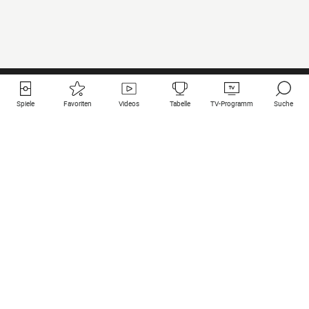
Spiele
Favoriten
Videos
Tabelle
TV-Programm
Suche
Nützliche Links
Klubs auf une
Alle Spiele
PSG
Live-Spiele
Bayern Munich
vergangene Resultate
Real Madrid
Kommende Spiele
Inter
Spiel im Stream
Juventus
Kontakt
Manchester City
Rechtliche Hinweise
Manchester United
Liverpool