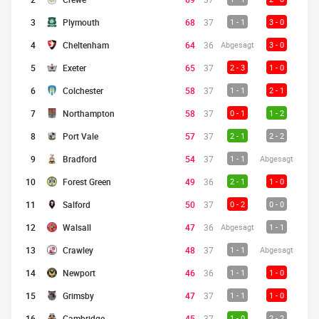
3
Plymouth
68
37
1 - 1
3 - 0
4
Cheltenham
64
36
Abgesagt
3 - 0
5
Exeter
65
37
2 - 3
1 - 0
6
Colchester
58
37
1 - 1
2 - 1
7
Northampton
58
37
0 - 1
1 - 2
8
Port Vale
57
37
2 - 1
2 - 2
9
Bradford
54
37
1 - 1
Abgesagt
10
Forest Green
49
36
2 - 1
1 - 0
11
Salford
50
37
0 - 2
0 - 0
12
Walsall
47
36
Abgesagt
1 - 1
13
Crawley
48
37
1 - 1
Abgesagt
14
Newport
46
36
1 - 1
1 - 0
15
Grimsby
47
37
1 - 1
1 - 0
16
Cambridge
45
37
1 - 0
2 - 2