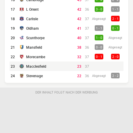
17
L Orient
42
36
3 - 0
1 - 1
18
Carlisle
42
37
Abgesagt
2 - 1
19
Oldham
41
37
1 - 1
0 - 1
20
Scunthorpe
40
37
1 - 0
Abgesagt
21
Mansfield
38
36
0 - 0
Abgesagt
22
Morecambe
32
37
0 - 1
2 - 0
23
Macclesfield
23
37
24
Stevenage
22
36
Abgesagt
2 - 2
DER INHALT FOLGT NACH DER WERBUNG