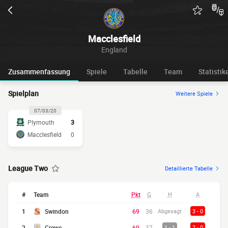
Macclesfield
England
Zusammenfassung
Spiele
Tabelle
Team
Statistik
Spielplan
Weitere Spiele
07/03/20
Plymouth
3
Macclesfield
0
League Two
Detaillierte Tabelle
#
Team
Pkt
G
H
A
1
Swindon
69
36
Abgesagt
3 - 0
2
Crewe
69
37
1 - 1
2 - 0