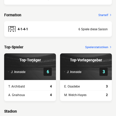
Formation
Startelf
4-1-4-1
6 Spiele diese Saison
Top-Spieler
Spielerstatistiken
Top-Torjäger
Top-Vorlagengeber
6
3
J. Ironside
J. Ironside
T. Archibald
4
E. Osadebe
3
A. Gnahoua
4
M. Welch-Hayes
2
Stadion