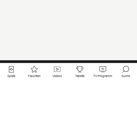
Spiele
Favoriten
Videos
Tabelle
TV-Programm
Suche
Nützliche Links
Klubs auf une
Alle Spiele
PSG
Live-Spiele
Bayern Munich
vergangene Resultate
Real Madrid
Kommende Spiele
Inter
Spiel im Stream
Juventus
Kontakt
Manchester City
Rechtliche Hinweise
Manchester United