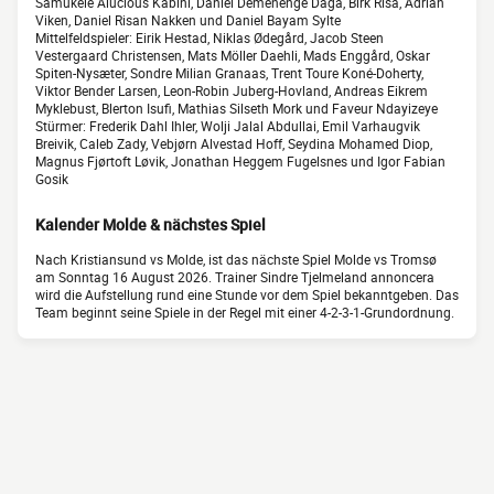
Samukele Alucious Kabini, Daniel Demenenge Daga, Birk Risa, Adrian
Viken, Daniel Risan Nakken und Daniel Bayam Sylte
Mittelfeldspieler: Eirik Hestad, Niklas Ødegård, Jacob Steen
Vestergaard Christensen, Mats Möller Daehli, Mads Enggård, Oskar
Spiten-Nysæter, Sondre Milian Granaas, Trent Toure Koné-Doherty,
Viktor Bender Larsen, Leon-Robin Juberg-Hovland, Andreas Eikrem
Myklebust, Blerton Isufi, Mathias Silseth Mork und Faveur Ndayizeye
Stürmer: Frederik Dahl Ihler, Wolji Jalal Abdullai, Emil Varhaugvik
Breivik, Caleb Zady, Vebjørn Alvestad Hoff, Seydina Mohamed Diop,
Magnus Fjørtoft Løvik, Jonathan Heggem Fugelsnes und Igor Fabian
Gosik
Kalender Molde & nächstes Spiel
Nach Kristiansund vs Molde, ist das nächste Spiel Molde vs Tromsø
am Sonntag 16 August 2026. Trainer Sindre Tjelmeland annoncera
wird die Aufstellung rund eine Stunde vor dem Spiel bekanntgeben. Das
Team beginnt seine Spiele in der Regel mit einer 4-2-3-1-Grundordnung.