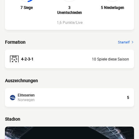
7 Siege
3
5 Niederlagen
Unentschieden
1,6 Punkte/Live
Formation
Startelf
4-2-3-1
10 Spiele diese Saison
Auszeichnungen
Eliteserien
5
Norwegen
Stadion