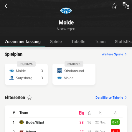
Molde
Norwegen
Zusammenfassung
Spiele
Tabelle
Team
Statistik
Spielplan
Weitere Spiele
02/08/26
09/08/26
Molde
3
Kristiansund
Sarpsborg
3
Molde
Eliteserien
Detaillierte Tabelle
#
Team
Pkt
G
H
A
1
Bodø/Glimt
38
16
22 Nov.
0 - 1
2
Viking
37
15
06 Dez.
4 - 1