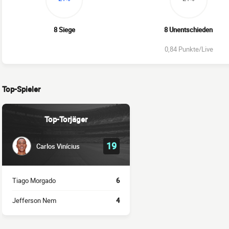
8 Siege
8 Unentschieden
0,84 Punkte/Live
Top-Spieler
Top-Torjäger
19
Carlos Vinícius
Tiago Morgado
6
Jefferson Nem
4