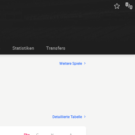
m
Statistiken
Transfers
Weitere Spiele
Detaillierte Tabelle
H
A