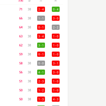
Pkt
G
71
38
2 - 4
0 - 4
66
38
1 - 1
3 - 0
64
38
0 - 1
2 - 2
63
38
3 - 4
1 - 0
62
38
3 - 1
1 - 0
59
38
0 - 1
1 - 0
58
38
0 - 0
3 - 1
56
38
4 - 1
3 - 0
51
38
2 - 3
1 - 0
50
38
1 - 2
1 - 0
50
38
1 - 3
4 - 3