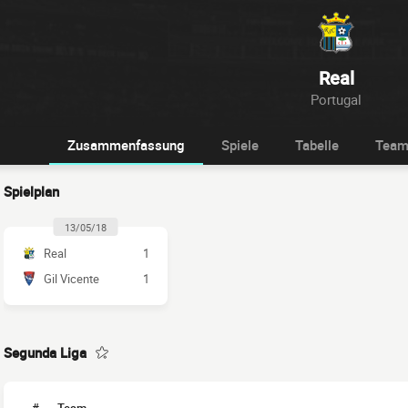
Real
Portugal
Zusammenfassung
Spiele
Tabelle
Tea
Spielplan
13/05/18
Real
1
Gil Vicente
1
Segunda Liga