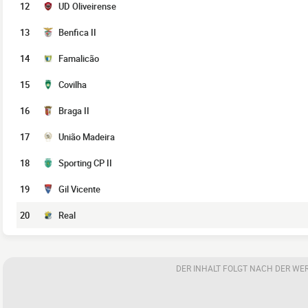
12
UD Oliveirense
13
Benfica II
14
Famalicão
15
Covilha
16
Braga II
17
União Madeira
18
Sporting CP II
19
Gil Vicente
20
Real
DER INHALT FOLGT NACH DER WE