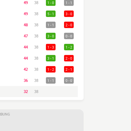
49
38
1 - 0
1 - 1
49
38
5 - 1
3 - 0
48
38
1 - 1
2 - 0
47
38
3 - 0
0 - 0
44
38
1 - 3
1 - 2
44
38
3 - 1
2 - 0
42
38
1 - 2
2 - 1
36
38
1 - 1
0 - 0
32
38
RBUNG