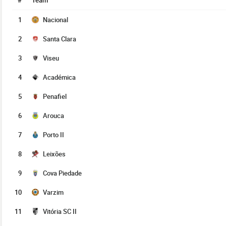
#
Team
1
Nacional
2
Santa Clara
3
Viseu
4
Académica
5
Penafiel
6
Arouca
7
Porto II
8
Leixões
9
Cova Piedade
10
Varzim
11
Vitória SC II