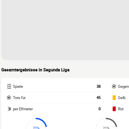
Gesamtergebnisse in Segunda Liga
Spiele
38
Gegen
Tore für
45
Gelb
per Elfmeter
0
Rot
21%
21%