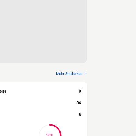
Mehr Statistiken
tore
0
84
8
58%