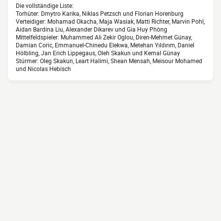
Die vollständige Liste:
Torhüter: Dmytro Karika, Niklas Petzsch und Florian Horenburg
Verteidiger: Mohamad Okacha, Maja Wasiak, Matti Richter, Marvin Pohl,
Aidan Bardina Liu, Alexander Dikarev und Gia Huy Phòng
Mittelfeldspieler: Muhammed Ali Zekir Oglou, Diren-Mehmet Günay,
Damian Coric, Emmanuel-Chinedu Elekwa, Metehan Yıldırım, Daniel
Hölbling, Jan Erich Lippegaus, Oleh Skakun und Kemal Günay
Stürmer: Oleg Skakun, Leart Halimi, Shean Mensah, Meisour Mohamed
und Nicolas Hebisch