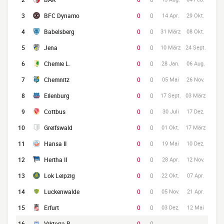
3
BFC Dynamo
0
0
14 Apr.
29 Okt.
4
Babelsberg
0
0
31 März
08 Okt.
5
Jena
0
0
10 März
24 Sept.
6
Chemie L.
0
0
28 Jan.
06 Aug.
7
Chemnitz
0
0
05 Mai
26 Nov.
8
Eilenburg
0
0
17 Sept.
03 März
9
Cottbus
0
0
30 Juli
17 Dez.
10
Greifswald
0
0
01 Okt.
17 März
11
Hansa II
0
0
19 Mai
10 Dez.
12
Hertha II
0
0
28 Apr.
12 Nov.
13
Lok Leipzig
0
0
22 Okt.
07 Apr.
14
Luckenwalde
0
0
05 Nov.
21 Apr.
15
Erfurt
0
0
03 Dez.
12 Mai
16
Viktoria B
0
0