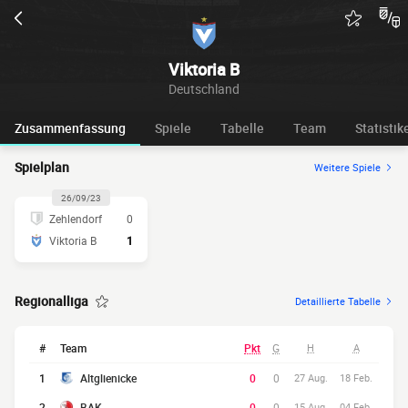
Viktoria B
Deutschland
Zusammenfassung
Spiele
Tabelle
Team
Statistik
Spielplan
Weitere Spiele
26/09/23
Zehlendorf
0
Viktoria B
1
Regionalliga
Detaillierte Tabelle
#
Team
Pkt
G
H
A
1
Altglienicke
0
0
27 Aug.
18 Feb.
2
BAK
0
0
15 Aug.
04 Feb.