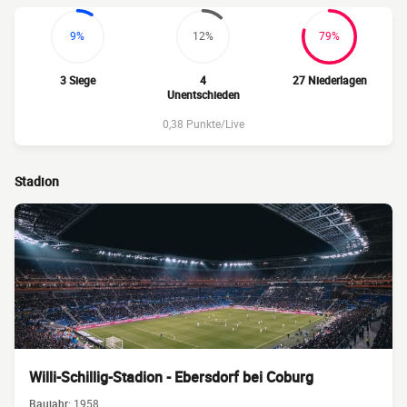
9%
12%
79%
3 Siege
4
27 Niederlagen
Unentschieden
0,38 Punkte/Live
Stadion
Willi-Schillig-Stadion - Ebersdorf bei Coburg
Baujahr:
1958