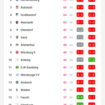
3
Aubstadt
68
34
0 - 3
1 - 0
4
Großbardorf
64
34
0 - 5
5 - 2
5
Neumarkt
64
34
0 - 1
3 - 0
6
Eltersdorf
49
34
1 - 1
2 - 1
7
Sand
49
34
1 - 1
3 - 0
8
Ammerthal
48
34
1 - 1
4 - 0
9
Würzburg II
48
34
1 - 2
3 - 0
10
Amberg
44
34
1 - 1
1 - 2
11
DJK Bamberg
43
34
0 - 3
3 - 1
12
Würzburger FV
43
34
0 - 3
1 - 0
13
Ansbach
42
34
0 - 1
4 - 0
14
Weiden
41
34
1 - 3
3 - 0
15
Feucht
37
34
3 - 0
2 - 1
16
Erlenbach
28
34
5 - 0
4 - 0