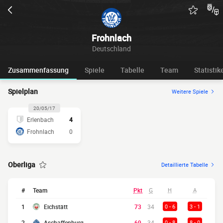
Frohnlach
Deutschland
Zusammenfassung
Spiele
Tabelle
Team
Statistik
Spielplan
Weitere Spiele
20/05/17
Erlenbach
4
Frohnlach
0
Oberliga
Detaillierte Tabelle
#
Team
Pkt
G
H
A
1
Eichstätt
73
34
0 - 6
3 - 1
2
Aschaffenburg
69
34
0 - 8
8 - 0