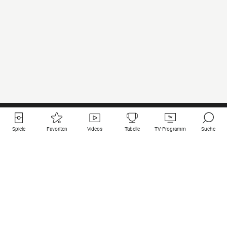
Spiele
Favoriten
Videos
Tabelle
TV-Programm
Suche
Nützliche Links
Klubs auf une
Alle Spiele
PSG
Live-Spiele
Bayern Munich
vergangene Resultate
Real Madrid
Kommende Spiele
Inter
Spiel im Stream
Juventus
Kontakt
Manchester City
Rechtliche Hinweise
Manchester United