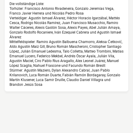
Die vollständige Liste:
Torhüter: Francisco Antonio Rivadeneira, Gonzalo Jeremías Vega,
Franco Javier Herrera und Nicolás Pedro Rosa
Verteidiger: Agustín Ismael Álvarez, Héctor Horacio Igarzábal, Mattéo
Cesca, Rodrigo Nicolás Ramírez, Juan Francisco Musacchio, Ramiro
Walter Cáceres, Alexis Gastón Sosa, Alexis Payes, Abel Julián Amaya,
Gonzalo Rodolfo Rocaniere, Iván Ezequiel Cabrera und Agustín Ismael
Álvarez
Mittelfeldspieler: Ramiro Agustín Balbuena Chamorro, Aleksa Ćetković,
Aldo Agustín Maíz Gill, Bruno Román Mascheroni, Cristopher Santiago
López, Julián Emanuel Ledesma, Talo Colletta, Matteo Trombini, Matías
Emanuel Lucero, Federico Mekbel, Andrés Óscar Ayala, Julián Vila,
Agustin Maciel, Ciro Pablo Rius Aragallo, Alex Leonel Juárez, Manuel
López Scaglia, Nahuel Frascone und Facundo Román Brestt
Stürmer: Agustín Maziero, Dylan Alexandro Cabral, Juan Pablo
Krilanovich, Luca Román Duarte, Fabián Ramón Bordagaray, Gonzalo
Martín Klusener, Luca Samir Druille, Claudio Daniel Villagra und
Brandon Jesús Sosa