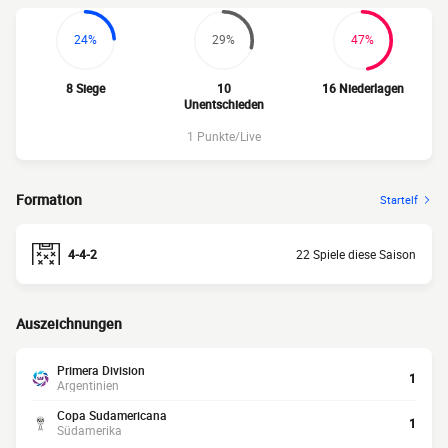
24%
29%
47%
8 Siege
10
16 Niederlagen
Unentschieden
1 Punkte/Live
Formation
Startelf
4-4-2
22 Spiele diese Saison
Auszeichnungen
Primera Division
1
Argentinien
Copa Sudamericana
1
Südamerika