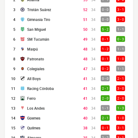
3
Tristán Suárez
52
34
0 - 0
3 - 1
4
Gimnasia Tiro
51
34
0 - 0
3 - 0
5
San Miguel
50
34
5 - 2
1 - 1
6
SM Tucumán
49
34
0 - 1
0 - 3
7
Maipú
48
34
1 - 2
1 - 1
8
Patronato
48
34
0 - 1
1 - 0
9
Colegiales
47
34
0 - 2
1 - 1
10
All Boys
41
34
0 - 0
2 - 1
11
Racing Córdoba
41
34
2 - 1
3 - 0
12
Ferro
41
34
2 - 0
2 - 0
13
Los Andes
40
34
1 - 1
1 - 3
14
Güemes
40
34
2 - 1
1 - 0
15
Quilmes
38
34
0 - 1
3 - 1
16
Almagro
35
34
2 - 2
3 - 1