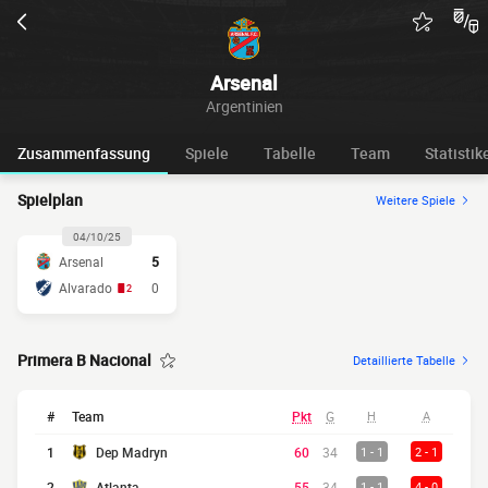
Arsenal
Argentinien
Zusammenfassung
Spiele
Tabelle
Team
Statistik
Spielplan
Weitere Spiele
04/10/25
Arsenal
5
Alvarado
0
2
Primera B Nacional
Detaillierte Tabelle
#
Team
Pkt
G
H
A
1
Dep Madryn
60
34
1 - 1
2 - 1
2
Atlanta
55
34
1 - 1
4 - 0