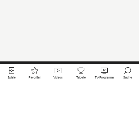
Spiele
Favoriten
Videos
Tabelle
TV-Programm
Suche
Nützliche Links
Klubs auf une
Alle Spiele
PSG
Live-Spiele
Bayern Munich
vergangene Resultate
Real Madrid
Kommende Spiele
Inter
Spiel im Stream
Juventus
Kontakt
Manchester City
Rechtliche Hinweise
Manchester United