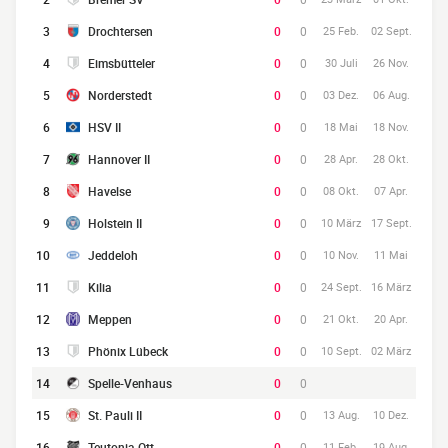
3
Drochtersen
0
0
25 Feb.
02 Sept.
4
Eimsbütteler
0
0
30 Juli
26 Nov.
5
Norderstedt
0
0
03 Dez.
06 Aug.
6
HSV II
0
0
18 Mai
18 Nov.
7
Hannover II
0
0
28 Apr.
28 Okt.
8
Havelse
0
0
08 Okt.
07 Apr.
9
Holstein II
0
0
10 März
17 Sept.
10
Jeddeloh
0
0
10 Nov.
11 Mai
11
Kilia
0
0
24 Sept.
16 März
12
Meppen
0
0
21 Okt.
20 Apr.
13
Phönix Lübeck
0
0
10 Sept.
02 März
14
Spelle-Venhaus
0
0
15
St. Pauli II
0
0
13 Aug.
10 Dez.
16
Teutonia Ott.
0
0
11 Feb.
19 Aug.