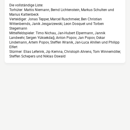
Die vollständige Liste:
Torhüter: Mattis Niemann, Bernd Lichtenstein, Markus Schulten und
Marius Kattenbeck
Verteidiger: Jonas Tepper, Marcel Ruschmeier, Ben Christian
Wittenbernds, Janik Jesgarzewski, Leon Dosquet und Torben
Stegemann
Mittelfeldspieler: Timo Nichau, Jan-Hubert Elpermann, Jannik
Landwehr, Sergen Yüksekdağ, Anton Popov, Jan Popov, Oskar
Lindemann, Artem Popov, Steffen Wranik, Jan-Luca Ahillen und Philipp
Elfert
Stürmer: Elias Leferink, Jip Kemna, Christoph Ahrens, Tom Winnemöller,
Steffen Schepers und Niklas Oswald