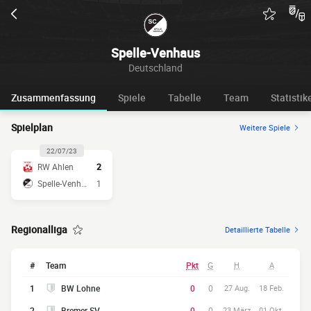
Spelle-Venhaus
Deutschland
Zusammenfassung
Spiele
Tabelle
Team
Statistik
Spielplan
Weitere Spiele
22/07/23
RW Ahlen
2
Spelle-Venhaus
1
Regionalliga
Detaillierte Tabelle
#
Team
Pkt
G
H
A
1
BW Lohne
0
0
27 Aug.
18 Feb.
2
Bremer SV
0
0
23 März
01 Okt.