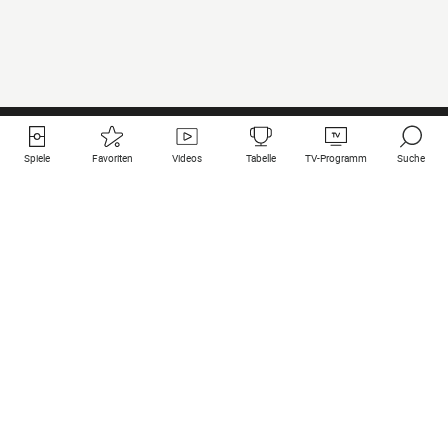
Spiele
Favoriten
Videos
Tabelle
TV-Programm
Suche
Nützliche Links
Klubs auf une
Alle Spiele
PSG
Live-Spiele
Bayern Munich
vergangene Resultate
Real Madrid
Kommende Spiele
Inter
Spiel im Stream
Juventus
Kontakt
Manchester City
Rechtliche Hinweise
Manchester United
Liverpool