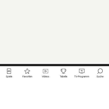
Spiele
Favoriten
Videos
Tabelle
TV-Programm
Suche
Nützliche Links
Klubs auf une
Alle Spiele
PSG
Live-Spiele
Bayern Munich
vergangene Resultate
Real Madrid
Kommende Spiele
Inter