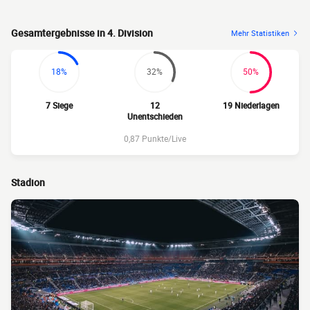
Gesamtergebnisse in 4. Division
Mehr Statistiken
18%
32%
50%
7 Siege
12
19 Niederlagen
Unentschieden
0,87 Punkte/Live
Stadion