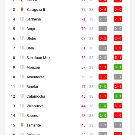
3
Zaragoza II
72
38
0 - 4
3 - 0
4
Sariñena
71
38
2 - 2
2 - 1
5
Borja
70
38
1 - 1
0 - 0
6
Utebo
67
38
0 - 2
2 - 0
7
Brea
61
38
1 - 1
3 - 0
8
San Juan Moz.
58
38
0 - 0
5 - 1
9
Monzón
57
38
1 - 3
0 - 1
10
Almudévar
50
38
0 - 2
1 - 1
11
Binéfar
47
38
3 - 0
2 - 1
12
Calamocha
46
38
1 - 2
0 - 1
13
Villanueva
44
38
1 - 0
3 - 0
14
Robres
43
38
2 - 0
4 - 0
15
Tamarite
43
38
3 - 3
1 - 1
16
Belchite
38
38
0 - 0
2 - 0