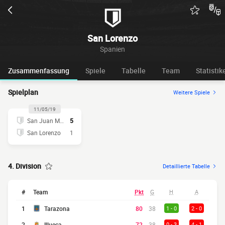
San Lorenzo
Spanien
Zusammenfassung
Spiele
Tabelle
Team
Statistik
Spielplan
Weitere Spiele
11/05/19
San Juan Moz.
5
San Lorenzo
1
4. Division
Detaillierte Tabelle
#
Team
Pkt
G
H
A
1
Tarazona
80
38
1 - 0
2 - 0
2
Illueca
72
38
0 - 3
4 - 1