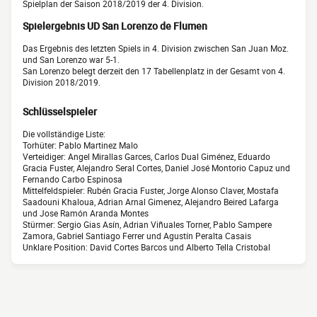
Spielplan der Saison 2018/2019 der 4. Division.
Spielergebnis UD San Lorenzo de Flumen
Das Ergebnis des letzten Spiels in 4. Division zwischen San Juan Moz.
und San Lorenzo war 5-1.
San Lorenzo belegt derzeit den 17 Tabellenplatz in der Gesamt von 4.
Division 2018/2019.
Schlüsselspieler
Die vollständige Liste:
Torhüter: Pablo Martinez Malo
Verteidiger: Angel Mirallas Garces, Carlos Dual Giménez, Eduardo
Gracia Fuster, Alejandro Seral Cortes, Daniel José Montorio Capuz und
Fernando Carbo Espinosa
Mittelfeldspieler: Rubén Gracia Fuster, Jorge Alonso Claver, Mostafa
Saadouni Khaloua, Adrian Arnal Gimenez, Alejandro Beired Lafarga
und Jose Ramón Aranda Montes
Stürmer: Sergio Gias Asín, Adrian Viñuales Torner, Pablo Sampere
Zamora, Gabriel Santiago Ferrer und Agustín Peralta Casais
Unklare Position: David Cortes Barcos und Alberto Tella Cristobal