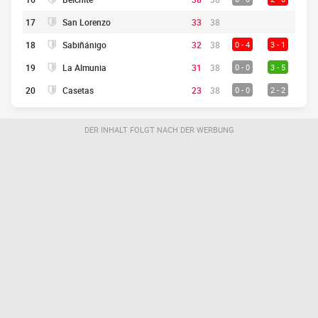
17
San Lorenzo
33
38
18
Sabiñánigo
32
38
0 - 4
3 - 1
19
La Almunia
31
38
0 - 0
3 - 5
20
Casetas
23
38
0 - 0
2 - 2
DER INHALT FOLGT NACH DER WERBUNG